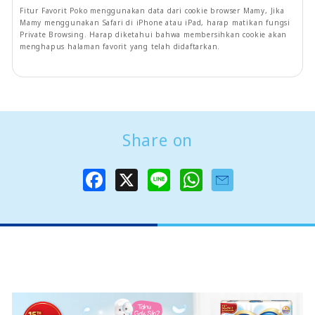
Fitur Favorit Poko menggunakan data dari cookie browser Mamy, Jika
Mamy menggunakan Safari di iPhone atau iPad, harap matikan fungsi
Private Browsing. Harap diketahui bahwa membersihkan cookie akan
menghapus halaman favorit yang telah didaftarkan.
Share on
F
X
L
W
a
i
h
c
n
a
e
e
t
b
s
o
A
o
p
k
p