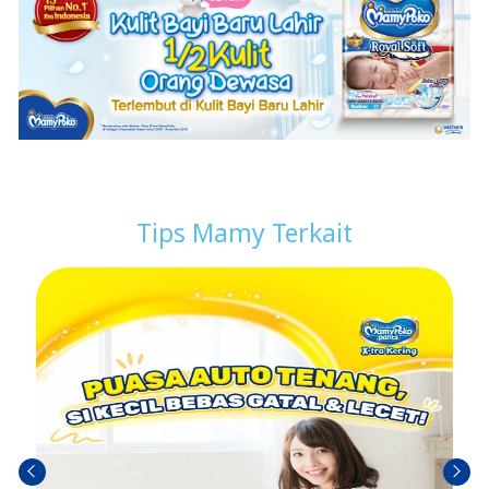
Tips Mamy Terkait
Sebel
Berik
umn
utny