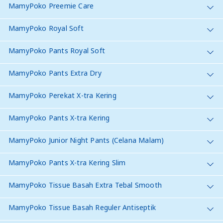
MamyPoko Preemie Care
MamyPoko Royal Soft
MamyPoko Pants Royal Soft
MamyPoko Pants Extra Dry
MamyPoko Perekat X-tra Kering
MamyPoko Pants X-tra Kering
MamyPoko Junior Night Pants (Celana Malam)
MamyPoko Pants X-tra Kering Slim
MamyPoko Tissue Basah Extra Tebal Smooth
MamyPoko Tissue Basah Reguler Antiseptik