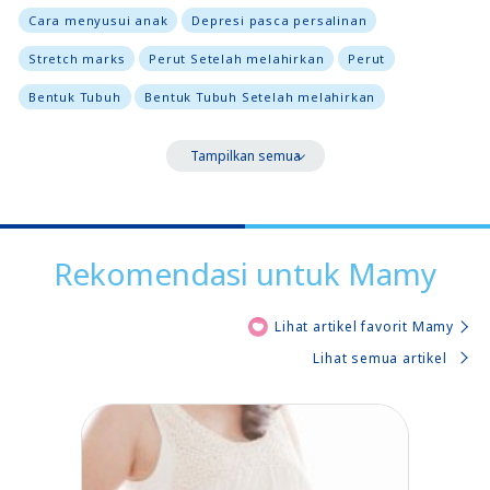
Cara menyusui anak
Depresi pasca persalinan
Stretch marks
Perut Setelah melahirkan
Perut
Bentuk Tubuh
Bentuk Tubuh Setelah melahirkan
Tampilkan semua
Rekomendasi untuk Mamy
Lihat artikel favorit Mamy
Lihat semua artikel