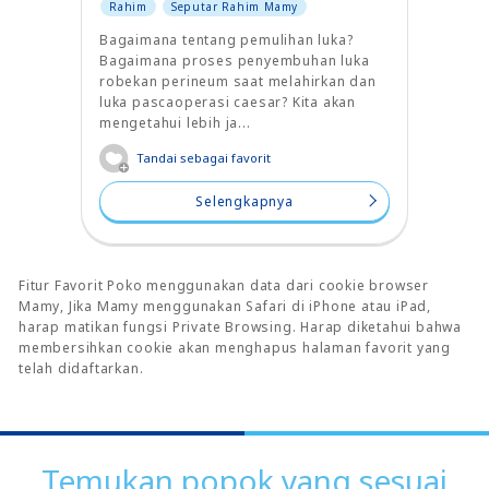
Rahim
Seputar Rahim Mamy
Bagaimana tentang pemulihan luka?
Bagaimana proses penyembuhan luka
robekan perineum saat melahirkan dan
luka pascaoperasi caesar? Kita akan
mengetahui lebih ja...
Tandai sebagai favorit
Selengkapnya
Fitur Favorit Poko menggunakan data dari cookie browser
Mamy, Jika Mamy menggunakan Safari di iPhone atau iPad,
harap matikan fungsi Private Browsing. Harap diketahui bahwa
membersihkan cookie akan menghapus halaman favorit yang
telah didaftarkan.
Temukan popok yang sesuai