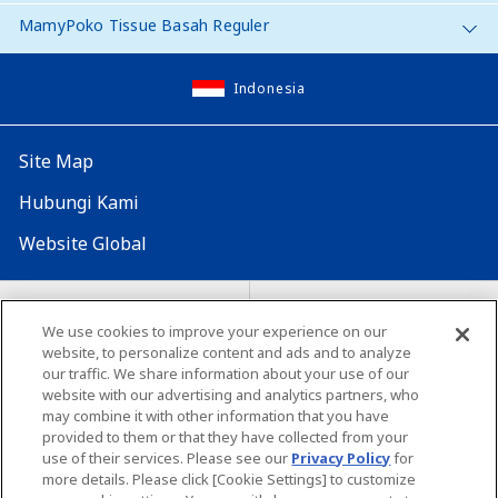
MamyPoko Tissue Basah Reguler
Indonesia
Site Map
Hubungi Kami
Website Global
Map Situs
Lokasi seluruh dunia
We use cookies to improve your experience on our
website, to personalize content and ads and to analyze
Tentang penggunaan situs ini
Lingkungan yang dianjurkan
our traffic. We share information about your use of our
website with our advertising and analytics partners, who
may combine it with other information that you have
provided to them or that they have collected from your
use of their services. Please see our
Privacy Policy
for
more details. Please click [Cookie Settings] to customize