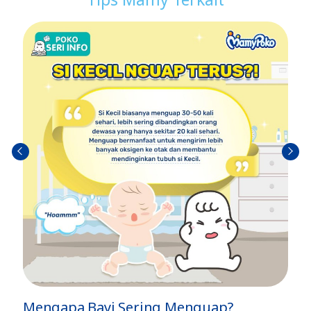
Sebel
Berik
umn
utny
ya
a
ng Menguap?
Setelah Melahirkan Kok 