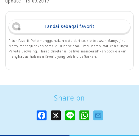
update : 19.09.2017
Tandai sebagai favorit
Fitur Favorit Poko menggunakan data dari cookie browser Mamy, Jika
Mamy menggunakan Safari di iPhone atau iPad, harap matikan fungsi
Private Browsing. Harap diketahui bahwa membersihkan cookie akan
menghapus halaman favorit yang telah didaftarkan.
Share on
F
X
L
W
a
i
h
c
n
a
e
e
t
b
s
o
A