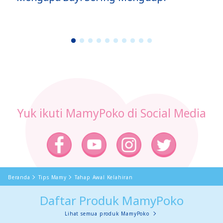
Punggung?
1
2
3
4
5
6
7
8
9
1
0
Yuk ikuti MamyPoko di Social Media
Beranda
Tips Mamy
Tahap Awal Kelahiran
Daftar Produk MamyPoko
Lihat semua produk MamyPoko