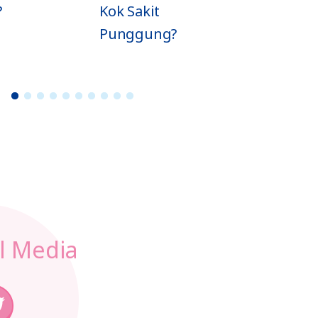
Kok Sakit
Operasi Caes
Punggung?
1
2
3
4
5
6
7
8
9
1
0
l Media