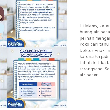
Hi Mamy, kalau
buang air besa
pernah mengala
Poko cari tahu
Dokter Anak Ind
karena terjadi
tubuh ketika l
terangsang. S
air besar.