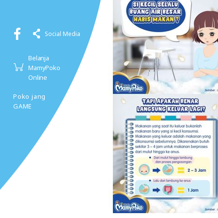
Social Media
Belanja
MamyPoko
Online
Poko jang
GAME