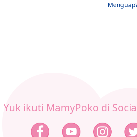
Yang Benar
Menguap?
Untuk New
Mom
Yuk ikuti MamyPoko di Socia