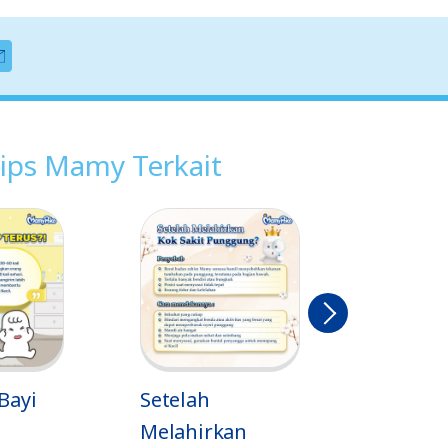
ips Mamy Terkait
Berikut
nya
Setelah
Macam-Mac
Melahirkan
Sayatan