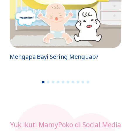
Mengapa Bayi Sering Menguap?
1
2
3
4
5
6
7
8
9
1
0
Yuk ikuti MamyPoko di Social Media