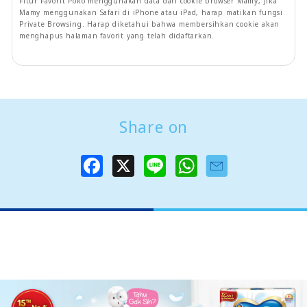
Fitur Favorit Poko menggunakan data dari cookie browser Mamy, Jika
Mamy menggunakan Safari di iPhone atau iPad, harap matikan fungsi
Private Browsing. Harap diketahui bahwa membersihkan cookie akan
menghapus halaman favorit yang telah didaftarkan.
Share on
F
X
L
W
a
i
h
c
n
a
e
e
t
b
s
o
A
o
p
k
p