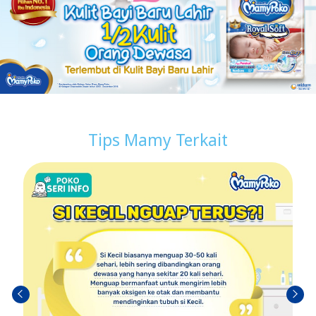
Tips Mamy Terkait
Sebel
Berik
umn
utny
ya
a