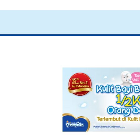
Nilai Positif
Pe
yang Mamy
Be