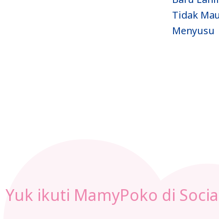
yi Baru
Tidak Mau
hir
Menyusu
Yuk ikuti MamyPoko di Socia