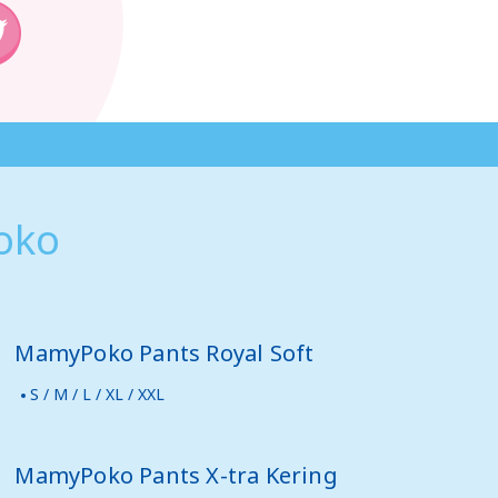
oko
MamyPoko Pants Royal Soft
S / M / L / XL / XXL
MamyPoko Pants X-tra Kering