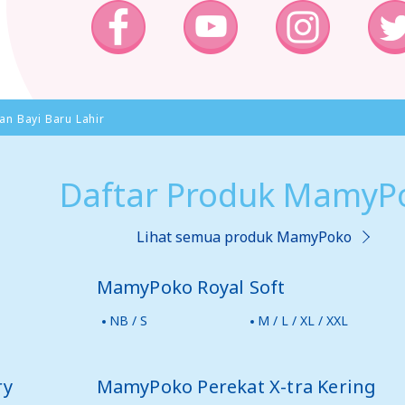
an Bayi Baru Lahir
Daftar Produk MamyP
Lihat semua produk MamyPoko
MamyPoko Royal Soft
NB / S
M / L / XL / XXL
ry
MamyPoko Perekat X-tra Kering