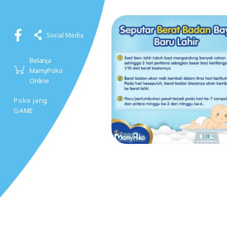
Social Media
Belanja
MamyPoko
Online
Poko jang
GAME