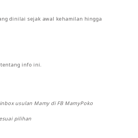
ng dinilai sejak awal kehamilan hingga
entang info ini.
k inbox usulan Mamy di FB MamyPoko
suai pilihan