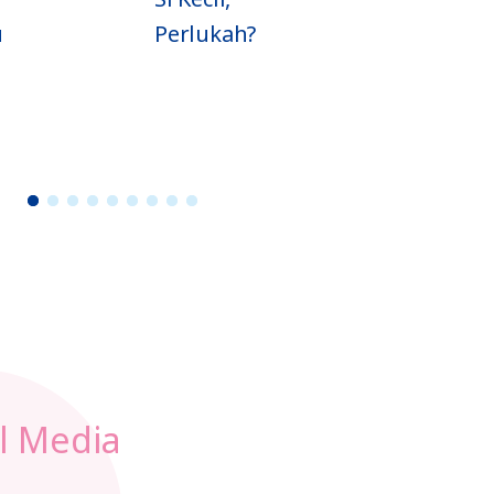
Perlukah?
Menyusu Dini
(IMD) untuk
Mamy dan Si
Kecil
1
2
3
4
5
6
7
8
9
l Media