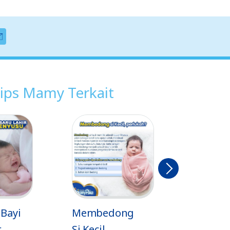
ips Mamy Terkait
Berikut
nya
Membedong
Manfaat
Si Kecil,
Inisiasi