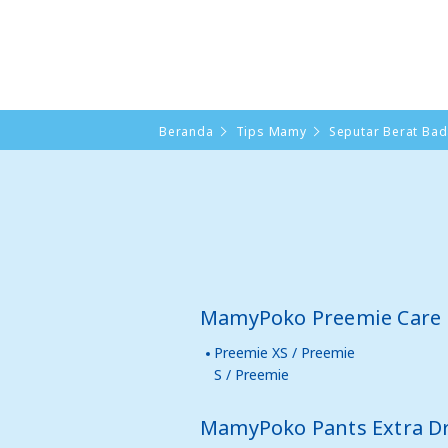
Beranda
Tips Mamy
Seputar Berat Bad
MamyPoko Preemie Care
Preemie XS / Preemie
S / Preemie
MamyPoko Pants Extra D