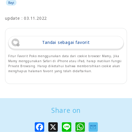
Bayi
update : 03.11.2022
Tandai sebagai favorit
Fitur Favorit Poko menggunakan data dari cookie browser Mamy, Jika
Mamy menggunakan Safari di iPhone atau iPad, harap matikan fungsi
Private Browsing. Harap diketahui bahwa membersihkan cookie akan
menghapus halaman favorit yang telah didaftarkan.
Share on
F
X
L
W
a
i
h