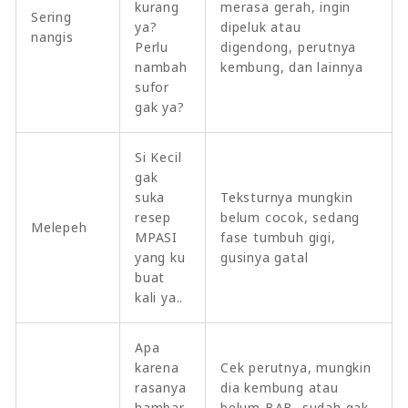
kurang
merasa gerah, ingin
Sering
ya?
dipeluk atau
nangis
Perlu
digendong, perutnya
nambah
kembung, dan lainnya
sufor
gak ya?
Si Kecil
gak
suka
Teksturnya mungkin
resep
belum cocok, sedang
Melepeh
MPASI
fase tumbuh gigi,
yang ku
gusinya gatal
buat
kali ya..
Apa
karena
Cek perutnya, mungkin
rasanya
dia kembung atau
hambar
belum BAB, sudah gak