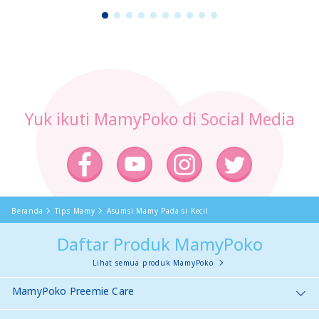
1
2
3
4
5
6
7
8
9
1
0
Yuk ikuti MamyPoko di Social Media
Beranda
Tips Mamy
Asumsi Mamy Pada si Kecil
Daftar Produk MamyPoko
Lihat semua produk MamyPoko
MamyPoko Preemie Care