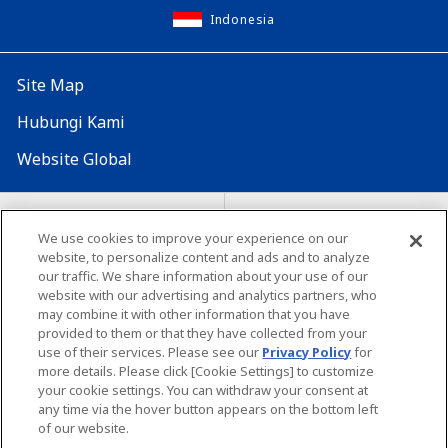
Indonesia
Site Map
Hubungi Kami
Website Global
Map Situs
Lokasi seluruh dunia
We use cookies to improve your experience on our
website, to personalize content and ads and to analyze
Tentang penggunaan situs ini
Lingkungan yang dianjurkan
our traffic. We share information about your use of our
website with our advertising and analytics partners, who
may combine it with other information that you have
provided to them or that they have collected from your
use of their services. Please see our
Privacy Policy
for
more details. Please click [Cookie Settings] to customize
your cookie settings. You can withdraw your consent at
Copyright© Unicharm Corporation
any time via the hover button appears on the bottom left
of our website.