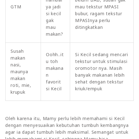
GTM
ya jadi
mau tekstur MPASI
si kecil
bubur, ragam tekstur
gak
MPASInya perlu
mau
ditingkatkan
makan?
Susah
Oohh..it
Si Kecil sedang mencari
makan
u toh
tekstur untuk stimulasi
nasi,
makana
oromotor nya. Masih
maunya
n
banyak makanan lebih
makan
favorit
sehat dengan tekstur
roti, mie,
si Kecil
kriuk/empuk
krupuk
Oleh karena itu, Mamy perlu lebih memahami si Kecil
dengan menyesuaikan kebutuhan tumbuh kembangnya
agar ia dapat tumbuh lebih maksimal. Semangat untuk
lebih memahami si Kecil, sehingga Mamy bisa