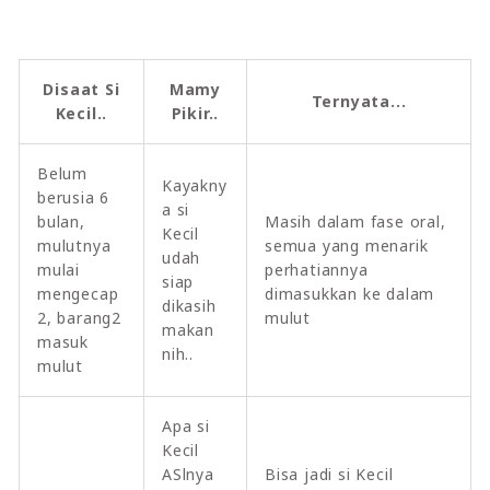
Disaat Si
Mamy
Ternyata...
Kecil..
Pikir..
Belum
Kayakny
berusia 6
a si
bulan,
Masih dalam fase oral,
Kecil
mulutnya
semua yang menarik
udah
mulai
perhatiannya
siap
mengecap
dimasukkan ke dalam
dikasih
2, barang2
mulut
makan
masuk
nih..
mulut
Apa si
Kecil
ASlnya
Bisa jadi si Kecil