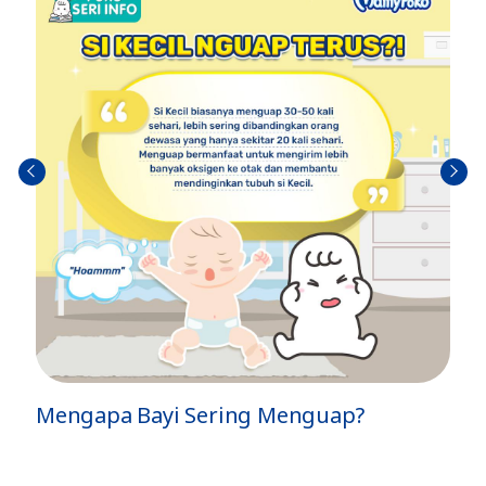
prev
next
 Menguap?
Setelah Melahirkan Kok S
Punggung?