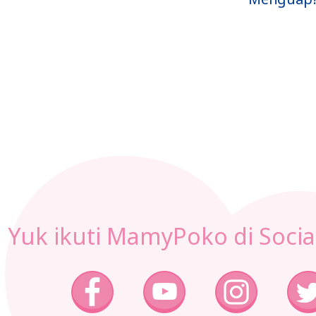
uk New
P
m
Yuk ikuti MamyPoko di Socia