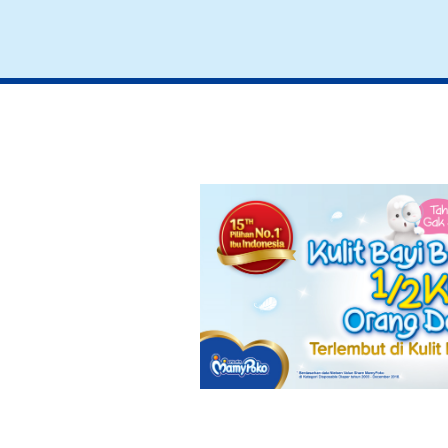
7 Cara Memilih
6 Ti
Pompa ASI
Men
Yang Bagus
Yan