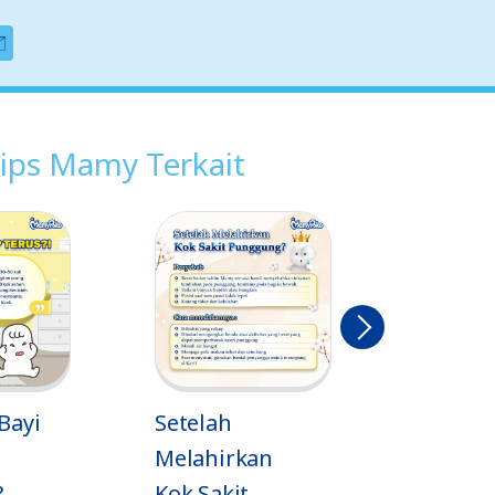
ips Mamy Terkait
Próximo
etelah
Macam-Macam
elahirkan
Sayatan
ok Sakit
Operasi Caesar