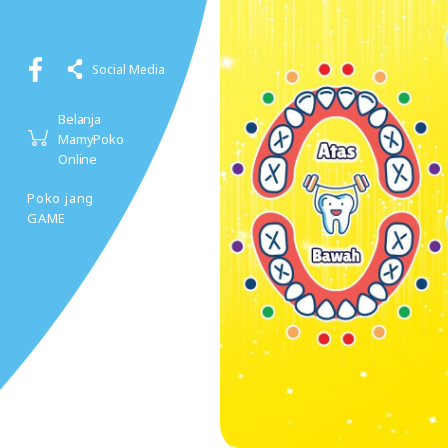
Social Media
Belanja
MamyPoko
Online
Poko jang
GAME