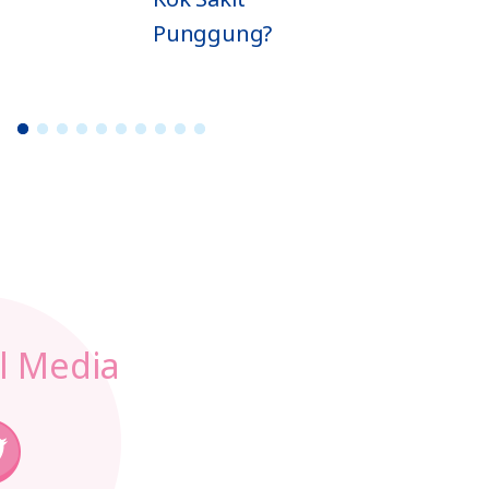
unggung?
1
2
3
4
5
6
7
8
9
1
0
l Media