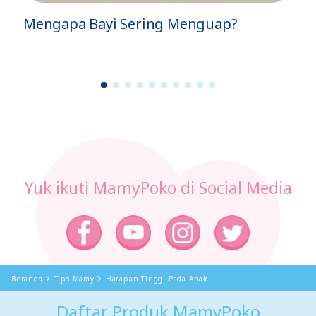
Mengapa Bayi Sering Menguap?
1
2
3
4
5
6
7
8
9
1
0
Yuk ikuti MamyPoko di Social Media
Beranda
Tips Mamy
Harapan Tinggi Pada Anak
Daftar Produk MamyPoko