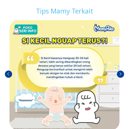
Tips Mamy Terkait
Sebel
Berik
umn
utny
ya
a