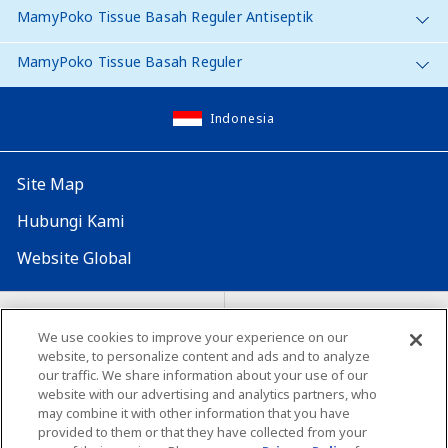
MamyPoko Tissue Basah Reguler Antiseptik
MamyPoko Tissue Basah Reguler
Indonesia
Site Map
Hubungi Kami
Website Global
Map Situs
Lokasi seluruh dunia
We use cookies to improve your experience on our
website, to personalize content and ads and to analyze
Tentang penggunaan situs ini
Lingkungan yang dianjurkan
our traffic. We share information about your use of our
website with our advertising and analytics partners, who
may combine it with other information that you have
provided to them or that they have collected from your