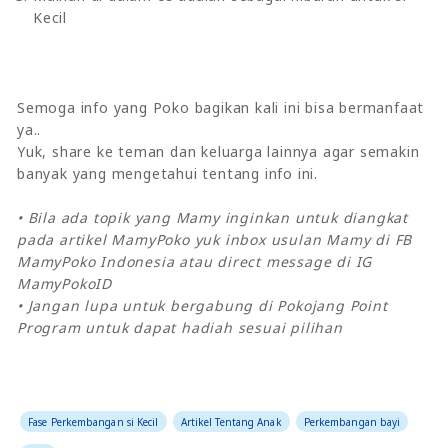
Kecil
Semoga info yang Poko bagikan kali ini bisa bermanfaat
ya..
Yuk, share ke teman dan keluarga lainnya agar semakin
banyak yang mengetahui tentang info ini.
• Bila ada topik yang Mamy inginkan untuk diangkat
pada artikel MamyPoko yuk inbox usulan Mamy di FB
MamyPoko Indonesia atau direct message di IG
MamyPokoID
• Jangan lupa untuk bergabung di Pokojang Point
Program untuk dapat hadiah sesuai pilihan
Fase Perkembangan si Kecil
Artikel Tentang Anak
Perkembangan bayi