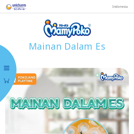
Indonesia
Mainan Dalam Es