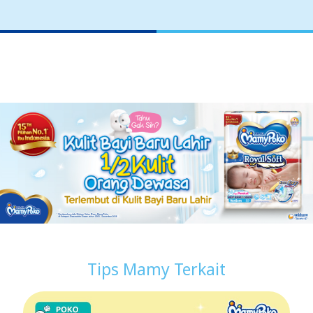
c
n
a
e
e
t
b
s
o
A
o
p
k
p
Tips Mamy Terkait