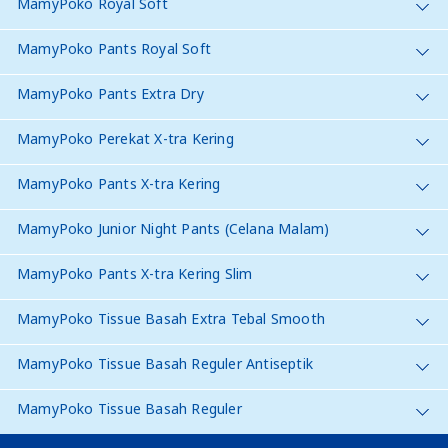
MamyPoko Royal Soft
MamyPoko Pants Royal Soft
MamyPoko Pants Extra Dry
MamyPoko Perekat X-tra Kering
MamyPoko Pants X-tra Kering
MamyPoko Junior Night Pants (Celana Malam)
MamyPoko Pants X-tra Kering Slim
MamyPoko Tissue Basah Extra Tebal Smooth
MamyPoko Tissue Basah Reguler Antiseptik
MamyPoko Tissue Basah Reguler