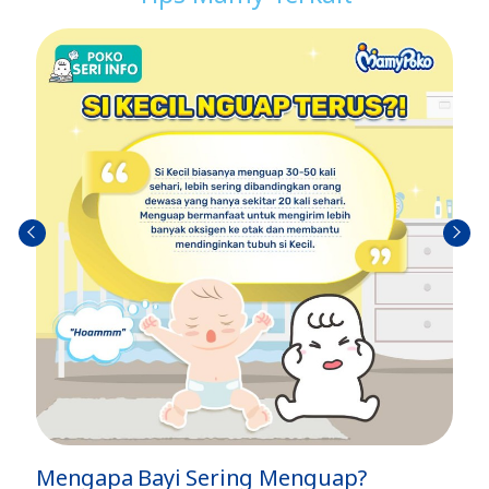
Sebel
Berik
umn
utny
ya
a
Mengapa Bayi Sering Menguap?