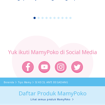
1
2
3
4
5
6
7
8
9
1
0
Yuk ikuti MamyPoko di Social Media
Beranda
Tips Mamy
SI KECIL ANTI BEGADANG
Daftar Produk MamyPoko
Lihat semua produk MamyPoko