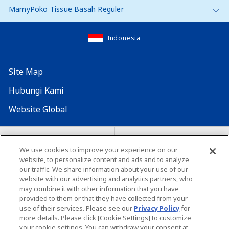
MamyPoko Tissue Basah Reguler
Indonesia
Site Map
Hubungi Kami
Website Global
Map Situs
Lokasi seluruh dunia
We use cookies to improve your experience on our
website, to personalize content and ads and to analyze
Tentang penggunaan situs ini
Lingkungan yang dianjurkan
our traffic. We share information about your use of our
website with our advertising and analytics partners, who
may combine it with other information that you have
provided to them or that they have collected from your
use of their services. Please see our
Privacy Policy
for
more details. Please click [Cookie Settings] to customize
your cookie settings. You can withdraw your consent at
Copyright© Unicharm Corporation