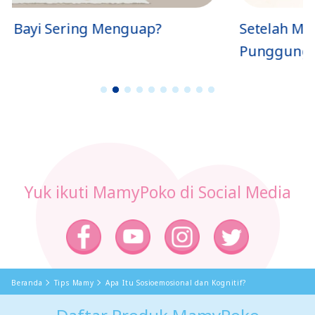
Setelah Melahirkan Kok Sakit
Punggung?
1
2
3
4
5
6
7
8
9
1
0
Yuk ikuti MamyPoko di Social Media
Beranda
Tips Mamy
Apa Itu Sosioemosional dan Kognitif?