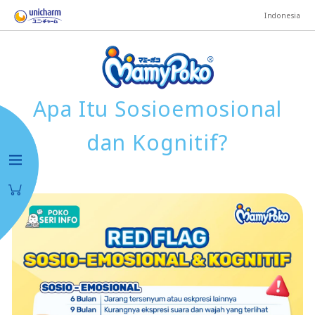
Indonesia
Apa Itu Sosioemosional
dan Kognitif?