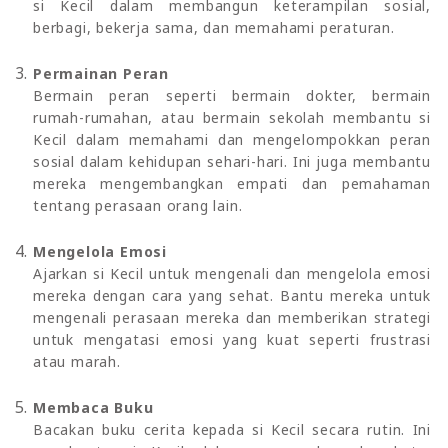
si Kecil dalam membangun keterampilan sosial,
berbagi, bekerja sama, dan memahami peraturan.
Permainan Peran
Bermain peran seperti bermain dokter, bermain
rumah-rumahan, atau bermain sekolah membantu si
Kecil dalam memahami dan mengelompokkan peran
sosial dalam kehidupan sehari-hari. Ini juga membantu
mereka mengembangkan empati dan pemahaman
tentang perasaan orang lain.
Mengelola Emosi
Ajarkan si Kecil untuk mengenali dan mengelola emosi
mereka dengan cara yang sehat. Bantu mereka untuk
mengenali perasaan mereka dan memberikan strategi
untuk mengatasi emosi yang kuat seperti frustrasi
atau marah.
Membaca Buku
Bacakan buku cerita kepada si Kecil secara rutin. Ini