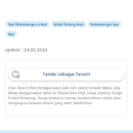
Fase Perkembangan si Kecil
Artikel Tentang Anak
Perkembangan bayi
Bayi
update : 24.02.2024
Tandai sebagai favorit
Fitur Favorit Poko menggunakan data dari cookie browser Mamy, Jika
Mamy menggunakan Safari di iPhone atau iPad, harap matikan fungsi
Private Browsing. Harap diketahui bahwa membersihkan cookie akan
menghapus halaman favorit yang telah didaftarkan.