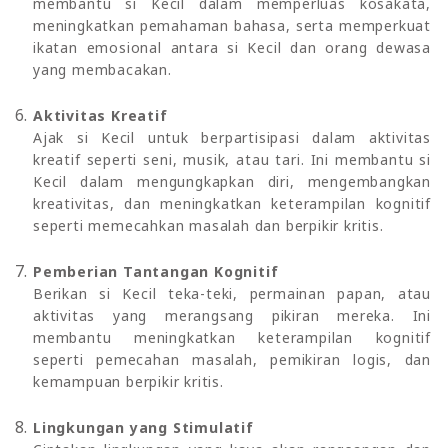
membantu si Kecil dalam memperluas kosakata,
meningkatkan pemahaman bahasa, serta memperkuat
ikatan emosional antara si Kecil dan orang dewasa
yang membacakan.
Aktivitas Kreatif
Ajak si Kecil untuk berpartisipasi dalam aktivitas
kreatif seperti seni, musik, atau tari. Ini membantu si
Kecil dalam mengungkapkan diri, mengembangkan
kreativitas, dan meningkatkan keterampilan kognitif
seperti memecahkan masalah dan berpikir kritis.
Pemberian Tantangan Kognitif
Berikan si Kecil teka-teki, permainan papan, atau
aktivitas yang merangsang pikiran mereka. Ini
membantu meningkatkan keterampilan kognitif
seperti pemecahan masalah, pemikiran logis, dan
kemampuan berpikir kritis.
Lingkungan yang Stimulatif