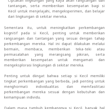
Ciptakan lingkungan yang kaya akan rangsangan dan
tantangan, serta memberikan kesempatan bagi si
Kecil untuk menjelajahi, mengeksperimen, dan belajar
dari lingkungan di sekitar mereka.
Sementara itu, untuk meningkatkan perkembangan
kognitif pada si Kecil, penting untuk memberikan
rangsangan dan tantangan yang sesuai dengan tahap
perkembangan mereka. Hal ini dapat dilakukan melalui
bermain, membaca, memberikan teka-teki atau
permasalahan yang merangsang pikiran, serta
memberikan kesempatan untuk mengamati dan
mengeksplorasi lingkungan di sekitar mereka.
Penting untuk diingat bahwa setiap si Kecil memiliki
tingkat perkembangan yang berbeda, jadi penting untuk
menghormati individualitas dan memfasilitasi
perkembangan mereka sesuai dengan kebutuhan dan
kemampuan individu.
Dalam masa tumbuh kembangnya si Kecil, banyak hal