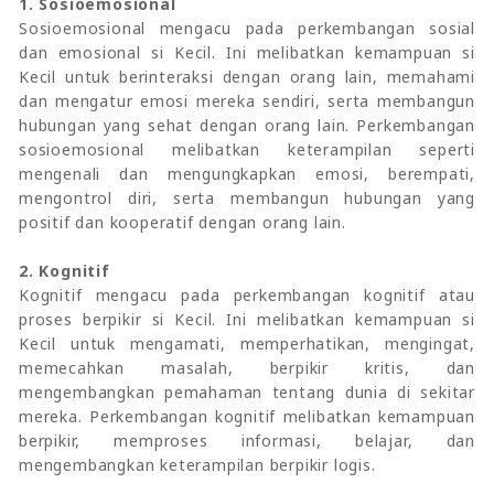
1. Sosioemosional
Sosioemosional mengacu pada perkembangan sosial
dan emosional si Kecil. Ini melibatkan kemampuan si
Kecil untuk berinteraksi dengan orang lain, memahami
dan mengatur emosi mereka sendiri, serta membangun
hubungan yang sehat dengan orang lain. Perkembangan
sosioemosional melibatkan keterampilan seperti
mengenali dan mengungkapkan emosi, berempati,
mengontrol diri, serta membangun hubungan yang
positif dan kooperatif dengan orang lain.
2. Kognitif
Kognitif mengacu pada perkembangan kognitif atau
proses berpikir si Kecil. Ini melibatkan kemampuan si
Kecil untuk mengamati, memperhatikan, mengingat,
memecahkan masalah, berpikir kritis, dan
mengembangkan pemahaman tentang dunia di sekitar
mereka. Perkembangan kognitif melibatkan kemampuan
berpikir, memproses informasi, belajar, dan
mengembangkan keterampilan berpikir logis.