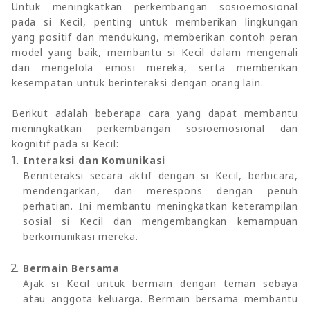
Untuk meningkatkan perkembangan sosioemosional
pada si Kecil, penting untuk memberikan lingkungan
yang positif dan mendukung, memberikan contoh peran
model yang baik, membantu si Kecil dalam mengenali
dan mengelola emosi mereka, serta memberikan
kesempatan untuk berinteraksi dengan orang lain.
Berikut adalah beberapa cara yang dapat membantu
meningkatkan perkembangan sosioemosional dan
kognitif pada si Kecil:
Interaksi dan Komunikasi
Berinteraksi secara aktif dengan si Kecil, berbicara,
mendengarkan, dan merespons dengan penuh
perhatian. Ini membantu meningkatkan keterampilan
sosial si Kecil dan mengembangkan kemampuan
berkomunikasi mereka.
Bermain Bersama
Ajak si Kecil untuk bermain dengan teman sebaya
atau anggota keluarga. Bermain bersama membantu