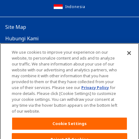
Indonesia
Site Map
Hubungi Kami
Website Global
We use cookies to improve your experience on our
website, to personalize content and ads and to analyze
our traffic. We share information about your use of our
Map Situs
Lokasi seluruh dunia
website with our advertising and analytics partners, who
may combine it with other information that you have
Tentang penggunaan situs ini
Lingkungan yang dianjurkan
provided to them or that they have collected from your
use of their services. Please see our
Privacy Policy
for
more details. Please click [Cookie Settings] to customize
your cookie settings. You can withdraw your consent at
any time via the hover button appears on the bottom left
of our website.
Copyright© Unicharm Corporation
Cookie Settings