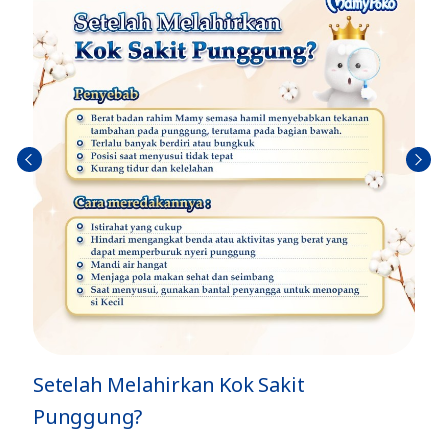
Sebel
Berik
umn
utny
ya
a
Setelah Melahirkan Kok Sakit
Punggung?