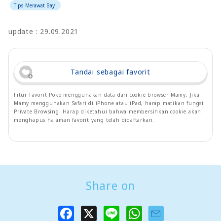
Tips Merawat Bayi
update : 29.09.2021
Tandai sebagai favorit
Fitur Favorit Poko menggunakan data dari cookie browser Mamy, Jika
Mamy menggunakan Safari di iPhone atau iPad, harap matikan fungsi
Private Browsing. Harap diketahui bahwa membersihkan cookie akan
menghapus halaman favorit yang telah didaftarkan.
Share on
F
X
L
W
a
i
h