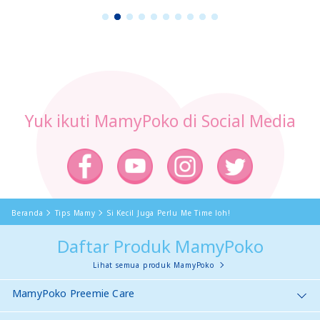
1
2
3
4
5
6
7
8
9
1
0
Yuk ikuti MamyPoko di Social Media
Beranda
Tips Mamy
Si Kecil Juga Perlu Me Time loh!
Daftar Produk MamyPoko
Lihat semua produk MamyPoko
MamyPoko Preemie Care