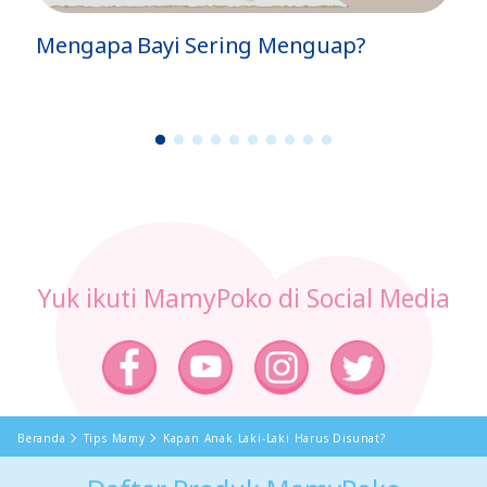
Mengapa Bayi Sering Menguap?
1
2
3
4
5
6
7
8
9
1
0
Yuk ikuti MamyPoko di Social Media
Beranda
Tips Mamy
Kapan Anak Laki-Laki Harus Disunat?