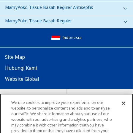
MamyPoko Tissue Basah Reguler Antiseptik
MamyPoko Tissue Basah Reguler
Indonesia
Site Map
Hubungi Kami
Website Global
Map Situs
Lokasi seluruh dunia
We use cookies to improve your experience on our
website, to personalize content and ads and to analyze
Tentang penggunaan situs ini
Lingkungan yang dianjurkan
our traffic. We share information about your use of our
website with our advertising and analytics partners, who
may combine it with other information that you have
provided to them or that they have collected from your