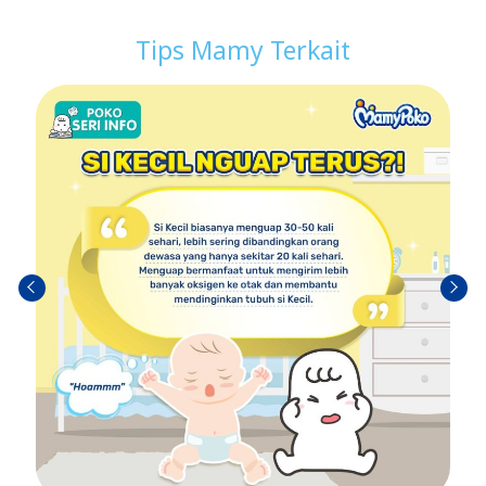
Tips Mamy Terkait
Sebel
Berik
umn
utny
ya
a