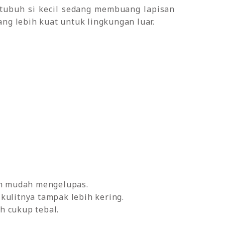
a tubuh si kecil sedang membuang lapisan
ng lebih kuat untuk lingkungan luar.
bih mudah mengelupas.
 kulitnya tampak lebih kering.
h cukup tebal.