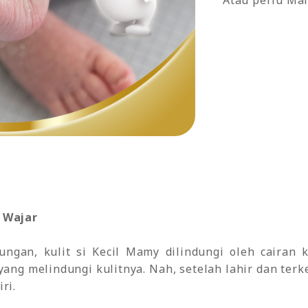
Atau perlu Ma
u Wajar
ngan, kulit si Kecil Mamy dilindungi oleh cairan k
yang melindungi kulitnya. Nah, setelah lahir dan terk
ri.