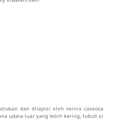
my khawatirkan?
etuban dan dilapisi oleh vernix caseosa
ena udara luar yang lebih kering, tubuh si