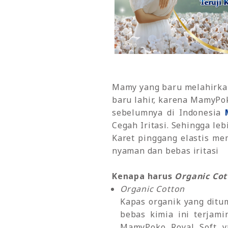
Mamy yang baru melahirkan 
baru lahir, karena MamyPo
sebelumnya di Indonesia
Cegah Iritasi. Sehingga leb
Karet pinggang elastis me
nyaman dan bebas iritasi
Kenapa harus
Organic Cot
Organic Cotton
Kapas organik yang ditu
bebas kimia ini terjam
MamyPoko Royal Soft y