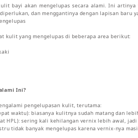
kulit bayi akan mengelupas secara alami. Ini artiny
k diperlukan, dan menggantinya dengan lapisan baru ya
Mengelupas
t kulit yang mengelupas di beberapa area berikut:
kaki
lami Ini?
ngalami pengelupasan kulit, terutama:
tepat waktu): biasanya kulitnya sudah matang dan le
at HPL): sering kali kehilangan vernix lebih awal, jadi
stru tidak banyak mengelupas karena vernix-nya masi