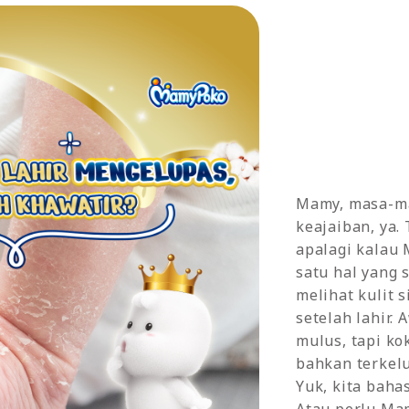
Mamy, masa-ma
keajaiban, ya. 
apalagi kalau 
satu hal yang 
melihat kulit 
setelah lahir. 
mulus, tapi kok
bahkan terkel
Yuk, kita baha