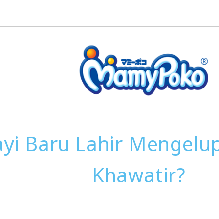
Bayi Baru Lahir Mengelu
Khawatir?