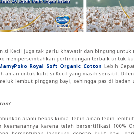
si Kecil juga tak perlu khawatir dan bingung untuk m
ko mempersembahkan perlindungan terbaik untuk kuli
MamyPoko Royal Soft Organic Cotton
Lebih Cepat
ih aman untuk kulit si Kecil yang masih sensitif. Dile
meluk lembut pinggang bayi, sehingga pas di badan 
ton
?
mbuhkan alami bebas kimia, lebih aman lebih lembut 
in keamanannya karena telah bersertifikasi 100% O
ang bersentuhan langsung dengan kulit bayi, da