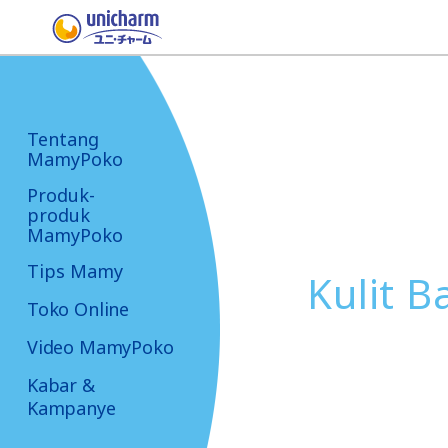
Tentang
MamyPoko
Produk-
produk
MamyPoko
Tips Mamy
Kulit 
Toko Online
Video MamyPoko
Kabar &
Kampanye