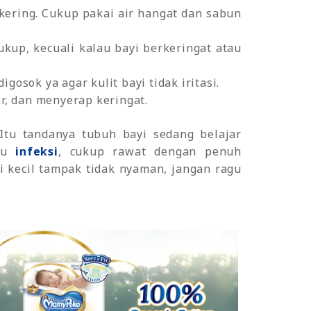
kering. Cukup pakai air hangat dan sabun
ukup, kecuali kalau bayi berkeringat atau
sok ya agar kulit bayi tidak iritasi.
r, dan menyerap keringat.
Itu tandanya tubuh bayi sedang belajar
tau
infeksi
, cukup rawat dengan penuh
i kecil tampak tidak nyaman, jangan ragu