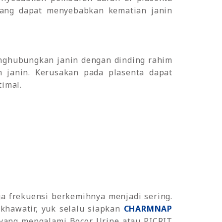
 yang dapat menyebabkan kematian janin
enghubungkan janin dengan dinding rahim
n janin. Kerusakan pada plasenta dapat
imal.
a frekuensi berkemihnya menjadi sering.
hawatir, yuk selalu siapkan
CHARMNAP
yang mengalami Bocor Urine atau PICRIT