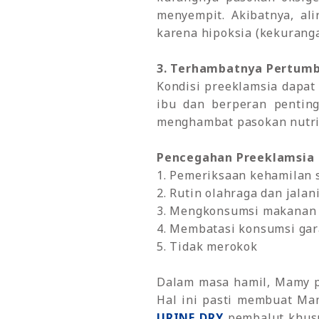
menyempit. Akibatnya, al
karena hipoksia (kekuranga
3. Terhambatnya Pertumb
Kondisi preeklamsia dapa
ibu dan berperan penting
menghambat pasokan nutris
Pencegahan Preeklamsia
1. Pemeriksaan kehamilan s
2. Rutin olahraga dan jalan
3. Mengkonsumsi makanan 
4. Membatasi konsumsi ga
5. Tidak merokok
Dalam masa hamil, Mamy pa
Hal ini pasti membuat Ma
URINE DRY
pembalut khusu