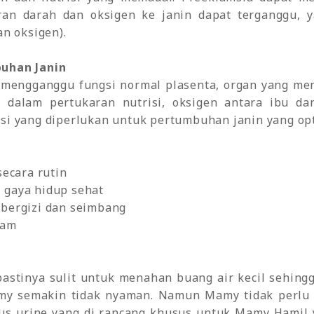
iran darah dan oksigen ke janin dapat terganggu,
n oksigen).
uhan Janin
t mengganggu fungsi normal plasenta, organ yang m
 dalam pertukaran nutrisi, oksigen antara ibu da
i yang diperlukan untuk pertumbuhan janin yang opt
ecara rutin
i gaya hidup sehat
bergizi dan seimbang
ram
stinya sulit untuk menahan buang air kecil sehingg
my semakin tidak nyaman. Namun Mamy tidak perlu k
s urine yang di rancang khusus untuk Mamy Hamil 