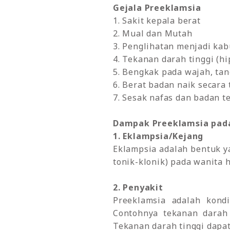
Gejala Preeklamsia
1. Sakit kepala berat
2. Mual dan Mutah
3. Penglihatan menjadi ka
4. Tekanan darah tinggi (hi
5. Bengkak pada wajah, tan
6. Berat badan naik secara 
7. Sesak nafas dan badan t
Dampak Preeklamsia pa
1. Eklampsia/Kejang
Eklampsia adalah bentuk ya
tonik-klonik) pada wanita 
2. Penyakit
Preeklamsia adalah kond
Contohnya tekanan darah 
Tekanan darah tinggi dapat