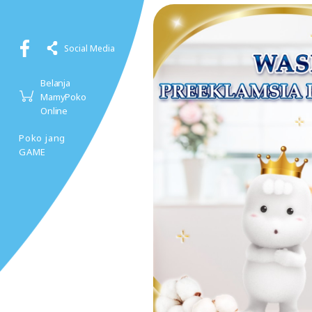
Social Media
Belanja
MamyPoko
Online
Poko jang
GAME