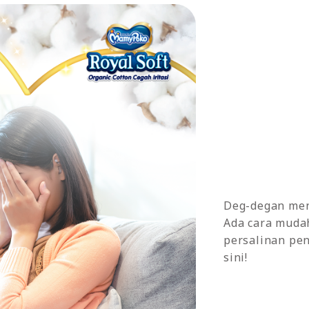
Deg-degan men
Ada cara muda
persalinan pen
sini!