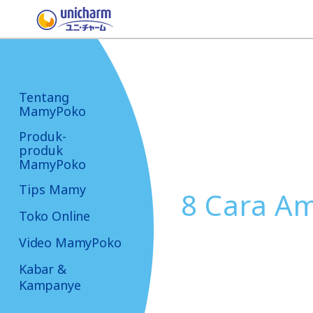
Tentang
MamyPoko
Produk-
produk
MamyPoko
Tips Mamy
8 Cara Am
Toko Online
Video MamyPoko
Kabar &
Kampanye