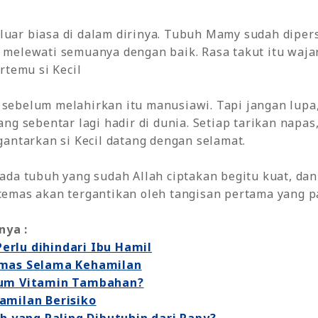
luar biasa di dalam dirinya. Tubuh Mamy sudah diper
a melewati semuanya dengan baik. Rasa takut itu waja
temu si Kecil
sebelum melahirkan itu manusiawi. Tapi jangan lupa, d
yang sebentar lagi hadir di dunia. Setiap tarikan napa
ntarkan si Kecil datang dengan selamat.
 pada tubuh yang sudah Allah ciptakan begitu kuat, da
 cemas akan tergantikan oleh tangisan pertama yang p
nya :
rlu dihindari Ibu Hamil
emas Selama Kehamilan
num Vitamin Tambahan?
amilan Berisiko