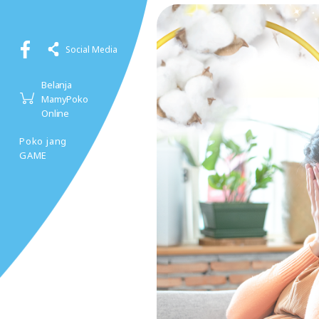
Social Media
Belanja
MamyPoko
Online
Poko jang
GAME