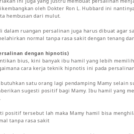
riakan ini juga yang justru membuat persalinan menja
dikembangkan oleh Dokter Ron L. Hubbard ini nantinya
rta hembusan dari mulut.
i dalam ruangan persalinan juga harus dibuat agar 
elahirkan normal tanpa rasa sakit dengan tenang dan
ersalinan dengan hipnotis)
tikan bius, kini banyak ibu hamil yang lebih memili
gaimana cara kerja teknik hipnotis ini pada persalina
butuhkan satu orang lagi pendamping Mamy selain su
erikan sugesti positif bagi Mamy. Ibu hamil yang me
.
sti positif tersebut lah maka Mamy hamil bisa mengh
al tanpa rasa sakit