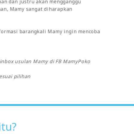
nan dan justru akan mengganggu
inan, Mamy sangat diharapkan
informasi barangkali Mamy ingin mencoba
k inbox usulan Mamy di FB MamyPoko
suai pilihan
itu?