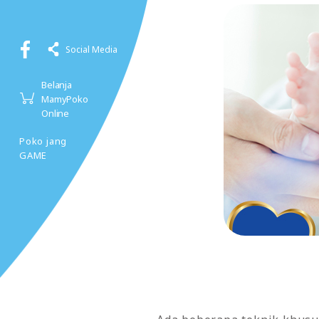
Social Media
Belanja
MamyPoko
Online
Poko jang
GAME