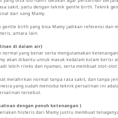
 yang bisa ibu hamil lakukan agar persalinan berjal
sa sakit, yaitu dengan teknik gentle birth. Teknik ge
onal dari sang Mamy.
k gentle birth yang bisa Mamy jadikan referensi dan 
eris, antara lain:
linan di dalam air)
n normal yang benar serta mengutamakan ketenangan 
amy akan dibantu untuk masuk kedalam kolam berisi a
 lebih rileks dan nyaman, serta membuat otot-otot se
at melahirkan normal tanpa rasa sakit, dan tanpa jer
onesia yang sudah mencoba teknik persalinan ini ada
rsalinan tersebut.
rsalinan dengan penuh ketenangan )
teriakan histeris dari Mamy justru membuat tenaganya