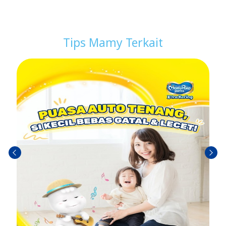
Tips Mamy Terkait
Sebel
Berik
umn
utny
ya
a