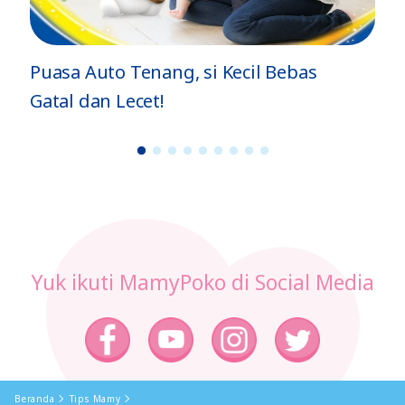
4 Tips MPASI Kukus Sehat, Lembut,
dan Bernutrisi
1
2
3
4
5
6
7
8
9
Yuk ikuti MamyPoko di Social Media
Beranda
Tips Mamy