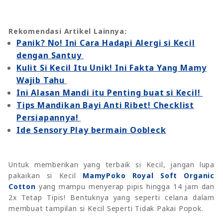
Rekomendasi Artikel Lainnya:
Panik? No! Ini Cara Hadapi Alergi si Kecil
dengan Santuy
Kulit Si Kecil Itu Unik! Ini Fakta Yang Mamy
Wajib Tahu
Ini Alasan Mandi itu Penting buat si Kecil!
Tips Mandikan Bayi Anti Ribet! Checklist
Persiapannya!
Ide Sensory Play bermain Oobleck
Untuk memberikan yang terbaik si Kecil, jangan lupa
pakaikan si Kecil
MamyPoko Royal Soft Organic
Cotton
yang
mampu menyerap pipis hingga 14 jam dan
2x Tetap Tipis! Bentuknya yang seperti celana dalam
membuat tampilan si Kecil Seperti Tidak Pakai Popok.