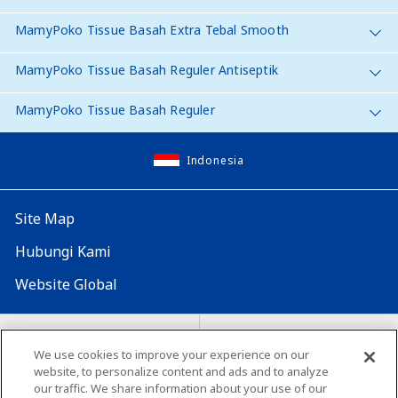
MamyPoko Tissue Basah Extra Tebal Smooth
MamyPoko Tissue Basah Reguler Antiseptik
MamyPoko Tissue Basah Reguler
Indonesia
Site Map
Hubungi Kami
Website Global
Map Situs
Lokasi seluruh dunia
We use cookies to improve your experience on our
Tentang penggunaan situs ini
website, to personalize content and ads and to analyze
Lingkungan yang dianjurkan
our traffic. We share information about your use of our