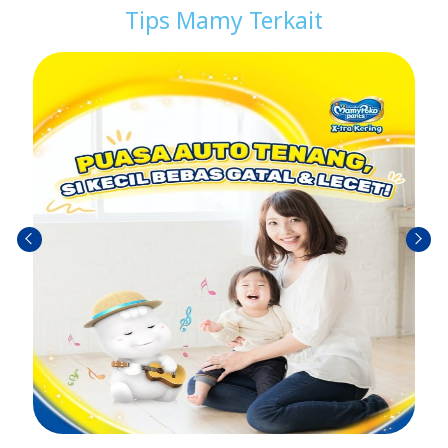
Tips Mamy Terkait
Sebel
Berik
umn
utny
ya
a