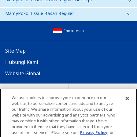
MamyPoko Tissue Basah Reguler
Indonesia
Site Map
Hubungi Kami
Website Global
Map Situs
Lokasi seluruh dunia
We use cookies to improve your experience on our
website, to personalize content and ads and to analyze
Tentang penggunaan situs ini
Lingkungan yang dianjurkan
our traffic. We share information about your use of our
website with our advertising and analytics partners, who
may combine it with other information that you have
provided to them or that they have collected from your
use of their services. Please see our
Privacy Policy
for