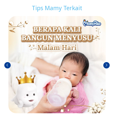
Tips Mamy Terkait
Sebel
Berik
umn
utny
ya
a