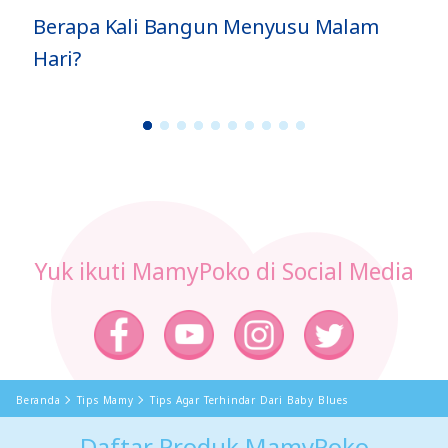
Berapa Kali Bangun Menyusu Malam
Hari?
1
2
3
4
5
6
7
8
9
1
0
Yuk ikuti MamyPoko di Social Media
Beranda
Tips Mamy
Tips Agar Terhindar Dari Baby Blues
Daftar Produk MamyPoko