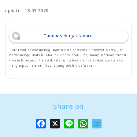
update : 18.05.2020
Tandai sebagai favorit
Fitur Favorit Poko menggunakan data dari cookie browser Mamy, Jika
Mamy menggunakan Safari di iPhone atau iPad, harap matikan fungsi
Private Browsing. Harap diketahui bahwa membersihkan cookie akan
menghapus halaman favorit yang telah didaftarkan.
Share on
F
X
L
W
a
i
h
c
n
a
e
e
t