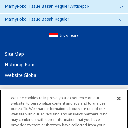
MamyPoko Tissue Basah Reguler Antiseptik
MamyPoko Tissue Basah Reguler
Indonesia
Site Map
Hubungi Kami
Website Global
Map Situs
Lokasi seluruh dunia
We use cookies to improve your experience on our
website, to personalize content and ads and to analyze
Tentang penggunaan situs ini
Lingkungan yang dianjurkan
our traffic. We share information about your use of our
website with our advertising and analytics partners, who
may combine it with other information that you have
provided to them or that they have collected from your