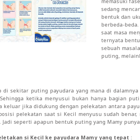
memasuki fase
sedang mencar
bentuk dan uk
berbeda-beda. 
saat masa men
ternyata bent
sebuah masalah
puting, melain
p di sekitar puting payudara yang mana di dalamnya
. Sehingga ketika menyusui bukan hanya bagian put
isa keluar jika didukung dengan pelekatan antara pay
posisi pelekatan saat si Kecil menyusu sudah benar,
. Jadi seperti apapun bentuk puting yang Mamy punya
 peletakan si Kecil ke payudara Mamy yang tepat
: