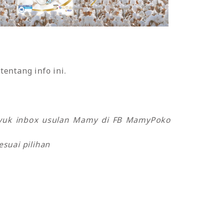
entang info ini.
o yuk inbox usulan Mamy di FB MamyPoko
suai pilihan