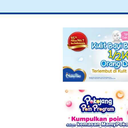
ASI Tetap
Lancar Saat
Puasa