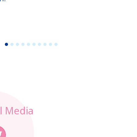
Si Kecil
1
2
3
4
5
6
7
8
9
1
0
l Media