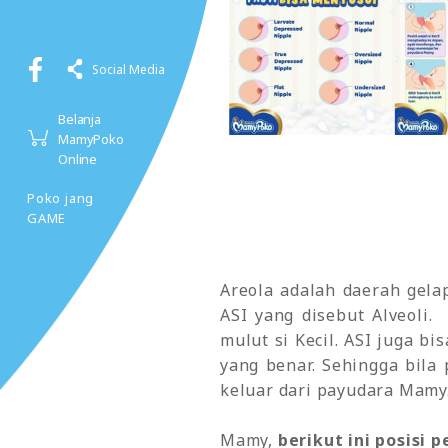
Social Media
Belanja
MamyPoko
Online
Poko jang
GAME
Areola adalah daerah gela
ASI yang disebut Alveoli
mulut si Kecil. ASI juga b
yang benar. Sehingga bila 
keluar dari payudara Mamy
Mamy,
berikut ini posisi