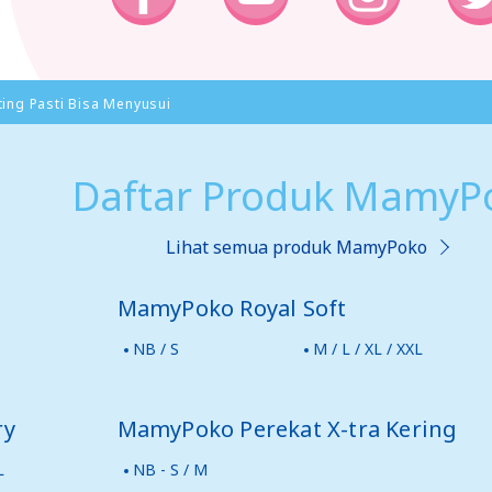
ing Pasti Bisa Menyusui
Daftar Produk MamyP
Lihat semua produk MamyPoko
MamyPoko Royal Soft
NB / S
M / L / XL / XXL
ry
MamyPoko Perekat X-tra Kering
L
NB - S / M