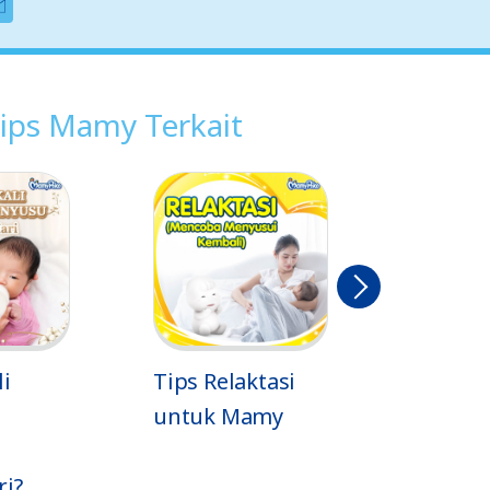
ips Mamy Terkait
Berikut
nya
li
Tips Relaktasi
Kondisi
untuk Mamy
Payuda
Mamy 
i?
saat M