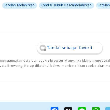
Setelah Melahirkan
Kondisi Tubuh Pascamelahirkan
Setelah
Tandai sebagai favorit
o menggunakan data dari cookie browser Mamy, Jika Mamy menggunaka
rivate Browsing. Harap diketahui bahwa membersihkan cookie akan m
F
X
L
W