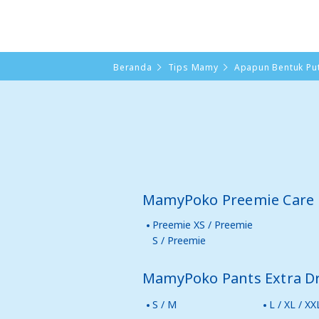
Beranda
Tips Mamy
Apapun Bentuk Put
MamyPoko Preemie Care
Preemie XS / Preemie
S / Preemie
MamyPoko Pants Extra D
S / M
L / XL / XX