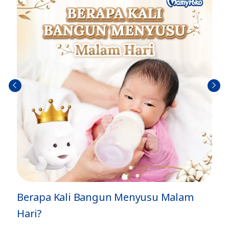
Sebel
Berik
umn
utny
ya
a
Berapa Kali Bangun Menyusu Malam
Ti
Hari?