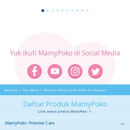
1
2
3
4
5
6
7
8
9
1
0
Yuk ikuti MamyPoko di Social Media
Beranda
Tips Mamy
Tahukah Mamy Darah Nifas Itu Banyak?
Daftar Produk MamyPoko
Lihat semua produk MamyPoko
MamyPoko Preemie Care