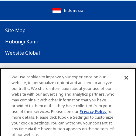
Indonesia
Site Map
Hubungi Kami
Website Global
Map Situs
Lokasi seluruh dunia
We use cookies to improve your experience on our
website, to personalize content and ads and to analyze
Tentang penggunaan situs ini
Lingkungan yang dianjurkan
our traffic. We share information about your use of our
website with our advertising and analytics partners, who
may combine it with other information that you have
provided to them or that they have collected from your
use of their services. Please see our
Privacy Policy
for
more details. Please click [Cookie Settings] to customize
your cookie settings. You can withdraw your consent at
Copyright© Unicharm Corporation
any time via the hover button appears on the bottom left
of our website.