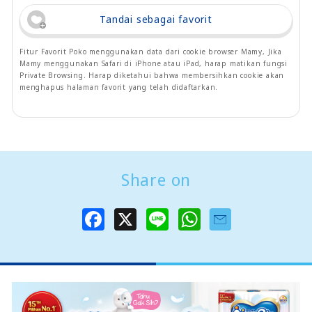
Tandai sebagai favorit
Fitur Favorit Poko menggunakan data dari cookie browser Mamy, Jika
Mamy menggunakan Safari di iPhone atau iPad, harap matikan fungsi
Private Browsing. Harap diketahui bahwa membersihkan cookie akan
menghapus halaman favorit yang telah didaftarkan.
Share on
F
X
L
W
a
i
h
c
n
a
e
e
t
b
s
o
A
o
p
k
p