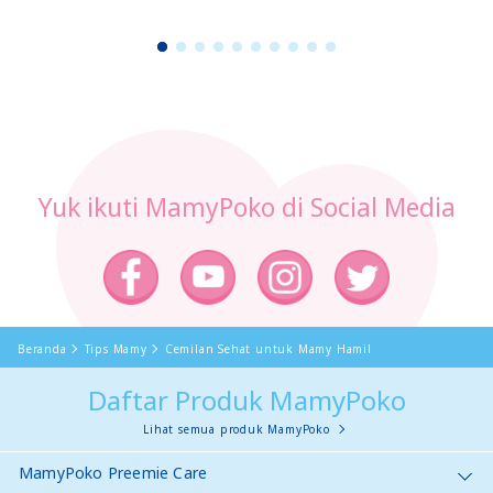
1
2
3
4
5
6
7
8
9
1
0
Yuk ikuti MamyPoko di Social Media
Beranda
Tips Mamy
Cemilan Sehat untuk Mamy Hamil
Daftar Produk MamyPoko
Lihat semua produk MamyPoko
MamyPoko Preemie Care