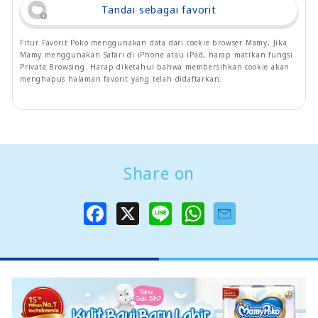
Tandai sebagai favorit
Fitur Favorit Poko menggunakan data dari cookie browser Mamy, Jika
Mamy menggunakan Safari di iPhone atau iPad, harap matikan fungsi
Private Browsing. Harap diketahui bahwa membersihkan cookie akan
menghapus halaman favorit yang telah didaftarkan.
Share on
F
X
L
W
a
i
h
c
n
a
e
e
t
b
s
o
A
o
p
k
p