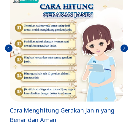
Sebel
Berik
umn
utny
ya
a
ang
Jenis Gerakan Si Kecil di Dalam Perut
dan Artinya