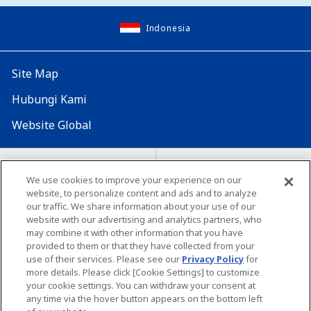
Indonesia
Site Map
Hubungi Kami
Website Global
Map Situs
Lokasi seluruh dunia
We use cookies to improve your experience on our
Tentang penggunaan situs ini
website, to personalize content and ads and to analyze
Lingkungan yang dianjurkan
our traffic. We share information about your use of our
website with our advertising and analytics partners, who
may combine it with other information that you have
provided to them or that they have collected from your
use of their services. Please see our
Privacy Policy
for
more details. Please click [Cookie Settings] to customize
your cookie settings. You can withdraw your consent at
Copyright© Unicharm Corporation
any time via the hover button appears on the bottom left