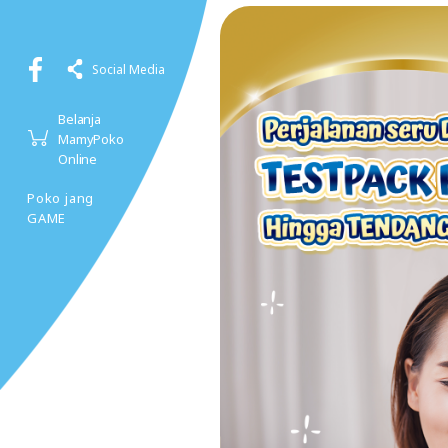
Social Media
Belanja
MamyPoko
Online
Poko jang
GAME