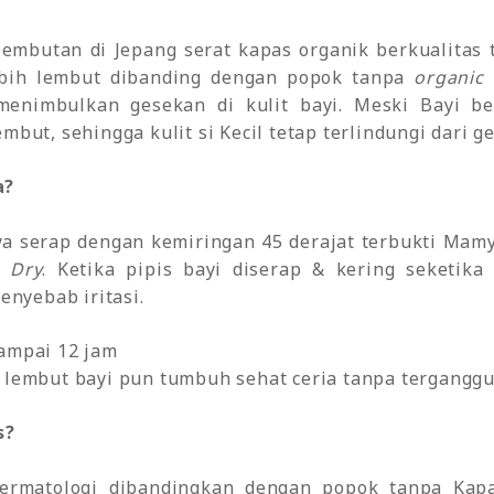
elembutan di Jepang serat kapas organik berkualitas
bih lembut dibanding dengan popok tanpa
organic 
menimbulkan gesekan di kulit bayi. Meski Bayi 
embut, sehingga kulit si Kecil tetap terlindungi dari
a?
aya serap dengan kemiringan 45 derajat terbukti Mam
a Dry
. Ketika pipis bayi diserap & kering seketik
penyebab iritasi.
ampai 12 jam
 lembut bayi pun tumbuh sehat ceria tanpa terganggu 
s?
Dermatologi dibandingkan dengan popok tanpa Ka