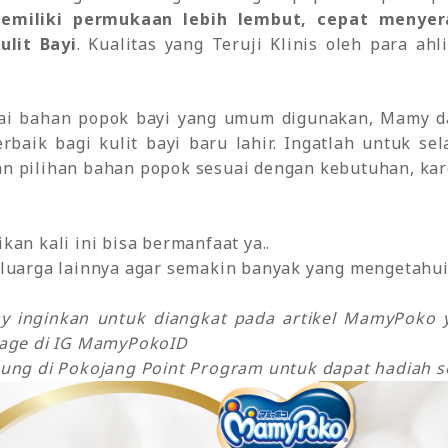
miliki permukaan lebih lembut, cepat menyera
lit Bayi
. Kualitas yang Teruji Klinis oleh para ah
ai bahan popok bayi yang umum digunakan, Mamy d
rbaik bagi kulit bayi baru lahir. Ingatlah untuk se
n pilihan bahan popok sesuai dengan kebutuhan, kar
an kali ini bisa bermanfaat ya..
luarga lainnya agar semakin banyak yang mengetahui 
my inginkan untuk diangkat pada artikel MamyPok
sage di IG MamyPokoID
ung di Pokojang Point Program untuk dapat hadiah se