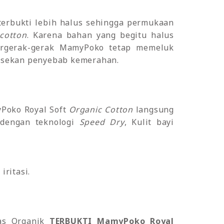
 terbukti lebih halus sehingga permukaan
cotton
. Karena bahan yang begitu halus
bergerak-gerak MamyPoko tetap memeluk
 gesekan penyebab kemerahan.
yPoko Royal Soft
Organic Cotton
langsung
a dengan teknologi
Speed Dry
, Kulit bayi
iritasi.
pas Organik
TERBUKTI MamyPoko Royal