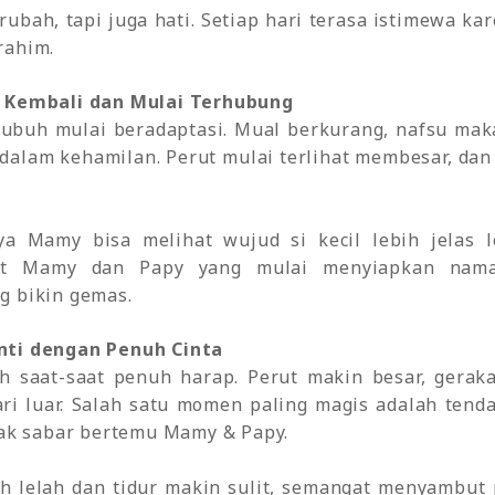
ubah, tapi juga hati. Setiap hari terasa istimewa k
rahim.
i Kembali dan Mulai Terhubung
tubuh mulai beradaptasi. Mual berkurang, nafsu mak
” dalam kehamilan. Perut mulai terlihat membesar, d
nya Mamy bisa melihat wujud si kecil lebih jelas 
ikit Mamy dan Papy yang mulai menyiapkan nama
g bikin gemas.
nti dengan Penuh Cinta
ah saat-saat penuh harap. Perut makin besar, gerak
ri luar. Salah satu momen paling magis adalah tenda
tak sabar bertemu Mamy & Papy.
h lelah dan tidur makin sulit, semangat menyambut