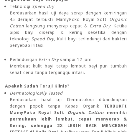
Teknologi
Speed Dry
Berdasarkan hasil uji daya serap dengan kemiringan
45 derajat terbukti MamyPoko Royal Soft
Organic
Cotton
langsung menyerap cepat &
Extra Dry
. Ketika
pipis bayi diserap & kering seketika dengan
teknologi
Speed Dry
, Kulit bayi terlindungi dari bakteri
penyebab iritasi.
Perlindungan
Extra Dry
sampai 12 jam
Membuat kulit bayi tetap lembut bayi pun tumbuh
sehat ceria tanpa terganggu iritasi.
Apakah Sudah Teruji Klinis?
Dermatologically Tested
Berdasarkan hasil uji Dermatologi dibandingkan
dengan popok tanpa Kapas Organik
TERBUKTI
MamyPoko Royal Soft
Organic Cotton
memiliki
permukaan lebih lembut, cepat menyerap &
Kering, sehingga 2X LEBIH BAIK MENCEGAH
IRITASI di Kulit Bayi
. Kualitas yang Teruji Klinis oleh