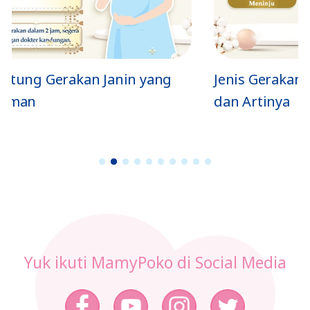
Jenis Gerakan Si Kecil di Dalam Perut
dan Artinya
1
2
3
4
5
6
7
8
9
1
0
Yuk ikuti MamyPoko di Social Media