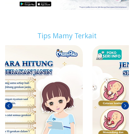
Tips Mamy Terkait
Sebel
Berik
umn
utny
ya
a