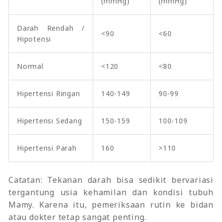
(mmHg)
(mmHg)
Darah Rendah /
<90
<60
Hipotensi
Normal
<120
<80
Hipertensi Ringan
140-149
90-99
Hipertensi Sedang
150-159
100-109
Hipertensi Parah
160
>110
Catatan: Tekanan darah bisa sedikit bervariasi
tergantung usia kehamilan dan kondisi tubuh
Mamy. Karena itu, pemeriksaan rutin ke bidan
atau dokter tetap sangat penting.