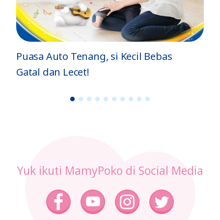
Puasa Auto Tenang, si Kecil Bebas
Gatal dan Lecet!
1
2
3
4
5
6
7
8
9
1
0
Yuk ikuti MamyPoko di Social Media