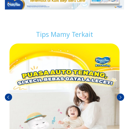
Tips Mamy Terkait
Sebel
Berik
umn
utny
ya
a