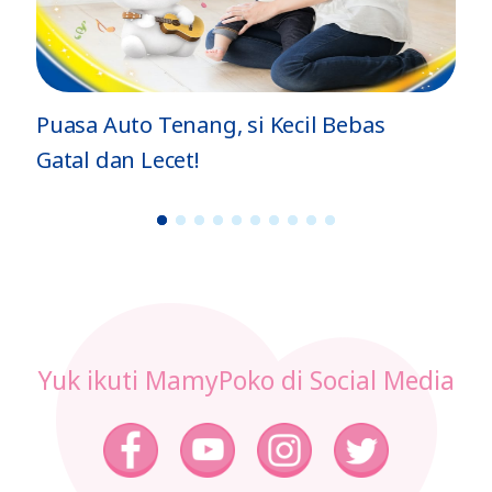
Puasa Auto Tenang, si Kecil Bebas
Gatal dan Lecet!
1
2
3
4
5
6
7
8
9
1
0
Yuk ikuti MamyPoko di Social Media