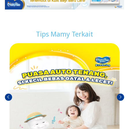
Tips Mamy Terkait
Ante
Próxi
rior
mo