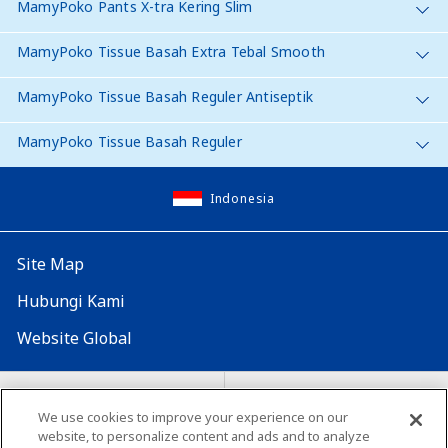
MamyPoko Pants X-tra Kering Slim
MamyPoko Tissue Basah Extra Tebal Smooth
MamyPoko Tissue Basah Reguler Antiseptik
MamyPoko Tissue Basah Reguler
Indonesia
Site Map
Hubungi Kami
Website Global
Map Situs
Lokasi seluruh dunia
We use cookies to improve your experience on our
website, to personalize content and ads and to analyze
Tentang penggunaan situs ini
Lingkungan yang dianjurkan