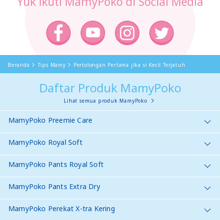
Yuk ikuti MamyPoko di Social Media
Beranda
Tips Mamy
Pertolongan Pertama jika si Kecil Terjatuh
Daftar Produk MamyPoko
Lihat semua produk MamyPoko
MamyPoko Preemie Care
MamyPoko Royal Soft
MamyPoko Pants Royal Soft
MamyPoko Pants Extra Dry
MamyPoko Perekat X-tra Kering