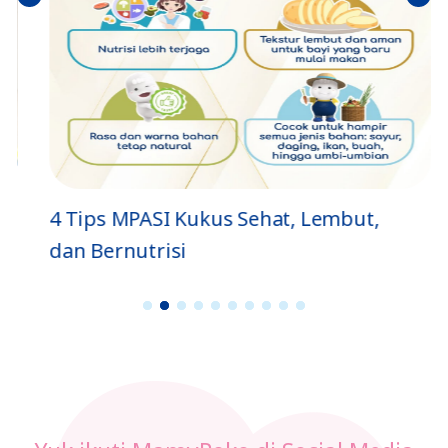
umn
utny
ya
a
4 Tips MPASI Kukus Sehat, Lembut,
dan Bernutrisi
1
2
3
4
5
6
7
8
9
1
0