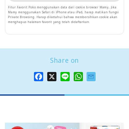
Fitur Favorit Poko menggunakan data dari cookie browser Mamy, Jika
Mamy menggunakan Safari di iPhone atau iPad, harap matikan fungsi
Private Browsing. Harap diketahui bahwa membersihkan cookie akan
menghapus halaman favorit yang telah didaftarkan.
Share on
F
X
L
W
a
i
h
c
n
a
e
e
t
b
s
o
A
o
p
k
p