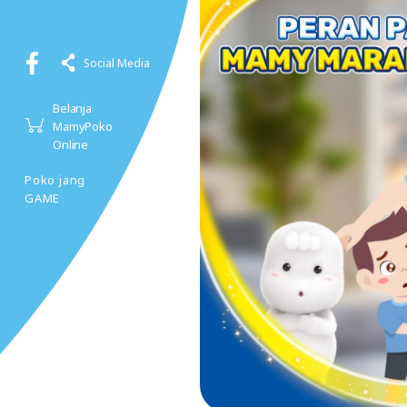
Social Media
Belanja
MamyPoko
Online
Poko jang
GAME