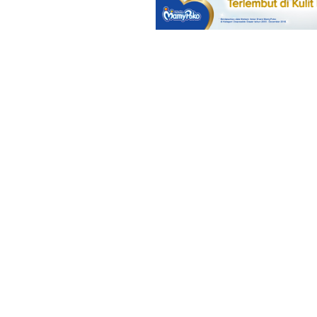
50 Nama Bay
Simple &
Mudah Diing