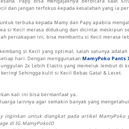
ksana. Papy bisa mengajaknya berbicara saat sit
il dan jangan terfokus kepada kesalahan yang ia per
l untuk terbuka kepada Mamy dan Papy apabila menga
wa si Kecil merasa didukung dan dicintai meskipun
ah percakapan ini, bisa membantu si Kecil merasa le
embang si Kecil yang optimal, salah satunya adala
n setiap hari. Dengan menggunakan
MamyPoko Pants X
unggulan 2x Lebih Elastis yang memeluk lembut di ku
kering! Sehingga kulit si Kecil Bebas Gatal & Lecet.
an kali ini bisa bermanfaat ya..
luarga lainnya agar semakin banyak yang mengetahui 
my inginkan untuk diangkat pada artikel MamyPok
sage di IG MamyPokoID