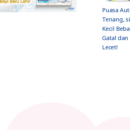
i
No More
Puasa Aut
Ruam! 6 Trik
Tenang, si
at
Perawatan
Kecil Beba
Kulit Terbaik
Gatal dan
Lecet!