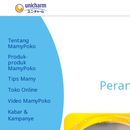
Tentang
MamyPoko
Produk-
produk
MamyPoko
Tips Mamy
Peran
Toko Online
Video MamyPoko
Kabar &
Kampanye