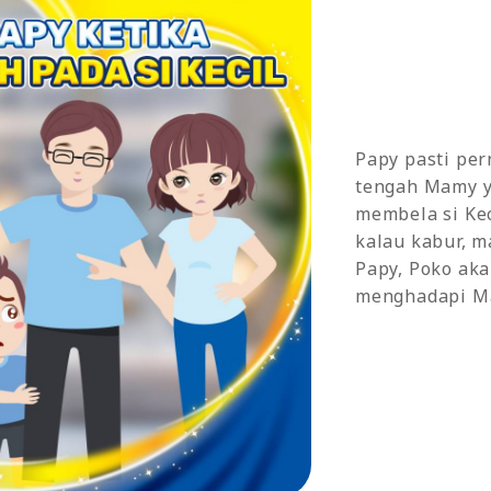
Papy pasti per
tengah Mamy ya
membela si Kec
kalau kabur, m
Papy, Poko ak
menghadapi Ma