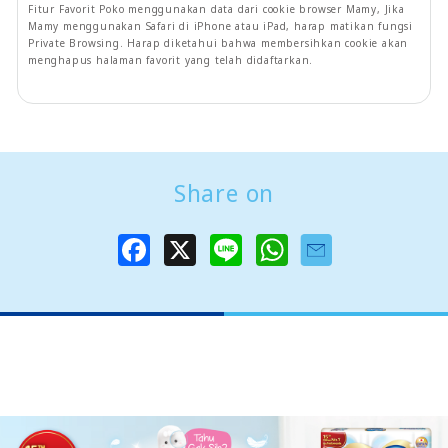
Fitur Favorit Poko menggunakan data dari cookie browser Mamy, Jika
Mamy menggunakan Safari di iPhone atau iPad, harap matikan fungsi
Private Browsing. Harap diketahui bahwa membersihkan cookie akan
menghapus halaman favorit yang telah didaftarkan.
Share on
F
X
L
W
a
i
h
c
n
a
e
e
t
b
s
o
A
o
p
k
p