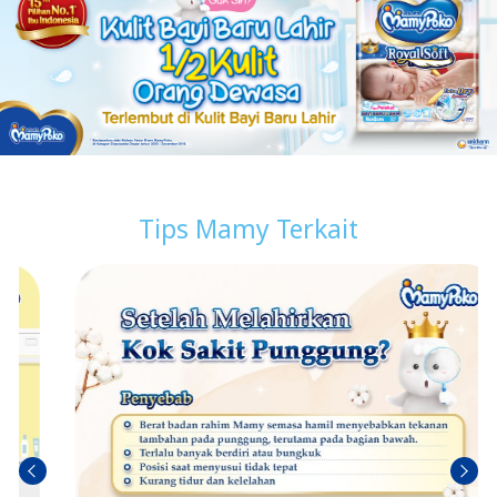
Tips Mamy Terkait
Sebel
Berik
umn
utny