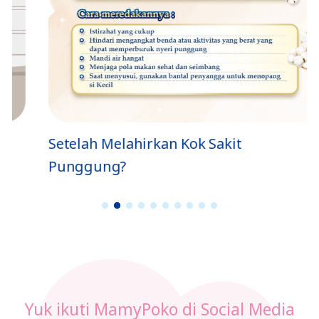
ya
a
Setelah Melahirkan Kok Sakit
Punggung?
1
2
3
4
5
6
7
8
9
1
0
Yuk ikuti MamyPoko di Social Media