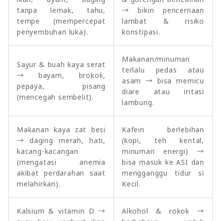
tanpa lemak, tahu,
→ bikin pencernaan
tempe (mempercepat
lambat & risiko
penyembuhan luka).
konstipasi.
Makanan/minuman
Sayur & buah kaya serat
terlalu pedas atau
→ bayam, brokoli,
asam → bisa memicu
pepaya, pisang
diare atau iritasi
(mencegah sembelit).
lambung.
Makanan kaya zat besi
Kafein berlebihan
→ daging merah, hati,
(kopi, teh kental,
kacang-kacangan
minuman energi) →
(mengatasi anemia
bisa masuk ke ASI dan
akibat perdarahan saat
mengganggu tidur si
melahirkan).
Kecil.
Kalsium & vitamin D →
Alkohol & rokok →