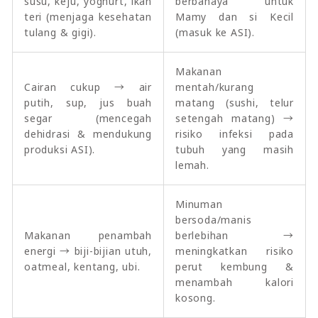
susu, keju, yoghurt, ikan
berbahaya untuk
teri (menjaga kesehatan
Mamy dan si Kecil
tulang & gigi).
(masuk ke ASI).
Makanan
Cairan cukup → air
mentah/kurang
putih, sup, jus buah
matang (sushi, telur
segar (mencegah
setengah matang) →
dehidrasi & mendukung
risiko infeksi pada
produksi ASI).
tubuh yang masih
lemah.
Minuman
bersoda/manis
Makanan penambah
berlebihan →
energi → biji-bijian utuh,
meningkatkan risiko
oatmeal, kentang, ubi.
perut kembung &
menambah kalori
kosong.