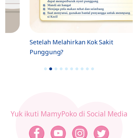
Setelah Melahirkan Kok Sakit
Punggung?
1
2
3
4
5
6
7
8
9
1
0
Yuk ikuti MamyPoko di Social Media