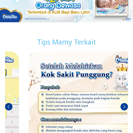
Tips Mamy Terkait
Sebel
Berik
umn
utny
ya
a