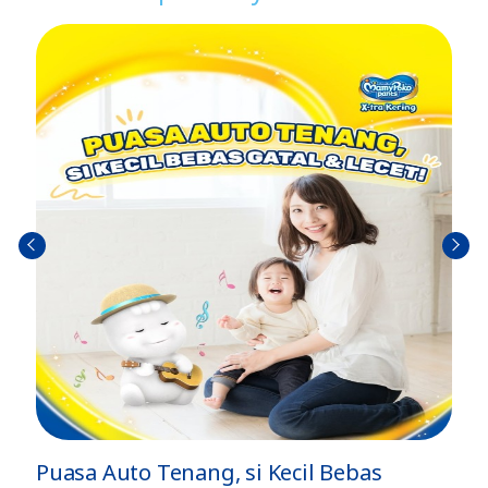
Sebel
Berik
umn
utny
ya
a
Auto Tenang, si Kecil Bebas
Cara Men