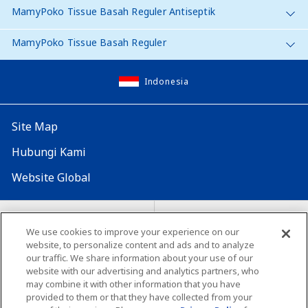
MamyPoko Tissue Basah Reguler Antiseptik
MamyPoko Tissue Basah Reguler
Indonesia
Site Map
Hubungi Kami
Website Global
Map Situs
Lokasi seluruh dunia
We use cookies to improve your experience on our
website, to personalize content and ads and to analyze
Tentang penggunaan situs ini
Lingkungan yang dianjurkan
our traffic. We share information about your use of our
website with our advertising and analytics partners, who
may combine it with other information that you have
provided to them or that they have collected from your