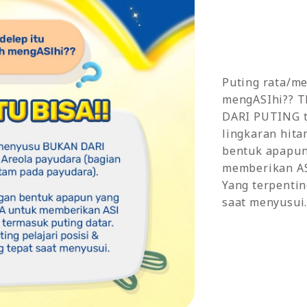
Puting rata/me
mengASIhi?? T
DARI PUTING ta
lingkaran hita
bentuk apapun
memberikan ASI
Yang terpentin
saat menyusui