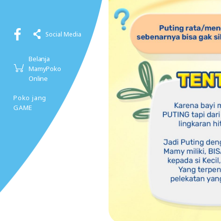
Social Media
Belanja
MamyPoko
Online
Poko jang
GAME