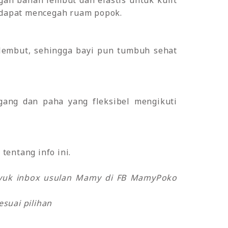
gan bahan lembut dan elastis untuk kulit
 dapat mencegah ruam popok.
 lembut, sehingga bayi pun tumbuh sehat
nggang dan paha yang fleksibel mengikuti
tentang info ini.
o yuk inbox usulan Mamy di FB MamyPoko
suai pilihan