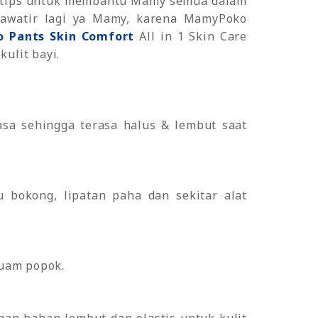
ih tips untuk membantu Mamy semua dalam
khawatir lagi ya Mamy, karena MamyPoko
 Pants Skin Comfort
All in 1 Skin Care
ulit bayi.
wasa sehingga terasa halus & lembut saat
u bokong, lipatan paha dan sekitar alat
ruam popok.