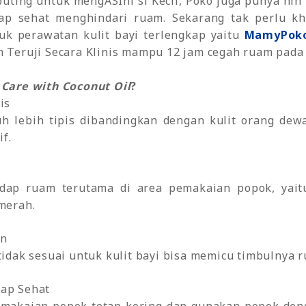
uting untuk mengASIhi si Kecil, Poko juga punya n
etap sehat menghindari ruam. Sekarang tak perlu 
uk perawatan kulit bayi terlengkap yaitu
MamyPoko
h Teruji Secara Klinis mampu 12 jam cegah ruam pada k
n Care with Coconut Oil
?
pis
auh lebih tipis dibandingkan dengan kulit orang de
if.
hadap ruam terutama di area pemakaian popok, yait
merah.
an
idak sesuai untuk kulit bayi bisa memicu timbulnya 
tap Sehat