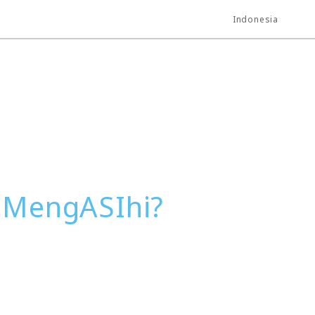
Indonesia
a MengASIhi?