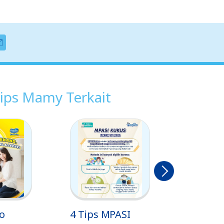
ips Mamy Terkait
Berikut
nya
o
4 Tips MPASI
10 Tips 