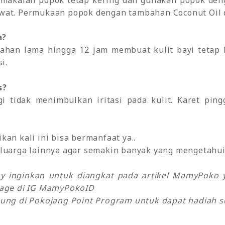
 pemakaian popok tetap kering dan gunakan popok den
rawat. Permukaan popok dengan tambahan Coconut Oil
a?
tahan lama hingga 12 jam membuat kulit bayi tetap
i.
s?
ogi tidak menimbulkan iritasi pada kulit. Karet pi
an kali ini bisa bermanfaat ya..
luarga lainnya agar semakin banyak yang mengetahui 
my inginkan untuk diangkat pada artikel MamyPok
sage di IG MamyPokoID
ung di Pokojang Point Program untuk dapat hadiah se