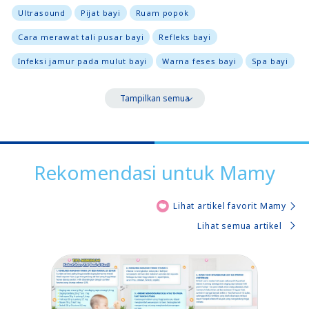
Ultrasound
Pijat bayi
Ruam popok
Cara merawat tali pusar bayi
Refleks bayi
Infeksi jamur pada mulut bayi
Warna feses bayi
Spa bayi
Tampilkan semua
Rekomendasi untuk Mamy
Lihat artikel favorit Mamy
Lihat semua artikel