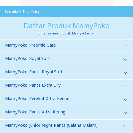
Beranda
Tips Mamy
Daftar Produk MamyPoko
Lihat semua produk MamyPoko
MamyPoko Preemie Care
MamyPoko Royal Soft
MamyPoko Pants Royal Soft
MamyPoko Pants Extra Dry
MamyPoko Perekat X-tra Kering
MamyPoko Pants X-tra Kering
MamyPoko Junior Night Pants (Celana Malam)