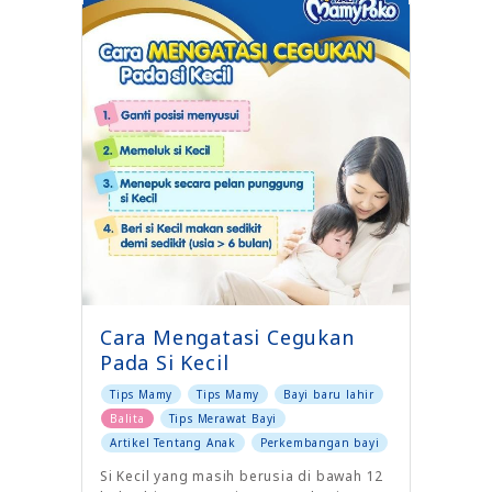
Cara Mengatasi Cegukan
Pada Si Kecil
Tips Mamy
Tips Mamy
Bayi baru lahir
Balita
Tips Merawat Bayi
Artikel Tentang Anak
Perkembangan bayi
Si Kecil yang masih berusia di bawah 12