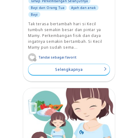
Tahap Perkembangan Selanjutnya
Bayi dan Orang Tua
Ayah dan anak
Bayi
Tak terasa bertambah hari si Kecil
tumbuh semakin besar dan pintar ya
Mamy. Perkembangan fisik dan daya
ingatnya semakin bertambah. Si Kecil
Mamy pun sudah sema...
Tandai sebagai favorit
Selengkapnya