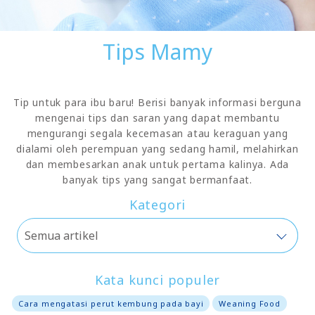
Tips Mamy
Tip untuk para ibu baru! Berisi banyak informasi berguna
mengenai tips dan saran yang dapat membantu
mengurangi segala kecemasan atau keraguan yang
dialami oleh perempuan yang sedang hamil, melahirkan
dan membesarkan anak untuk pertama kalinya. Ada
banyak tips yang sangat bermanfaat.
Kategori
Kata kunci populer
Cara mengatasi perut kembung pada bayi
Weaning Food