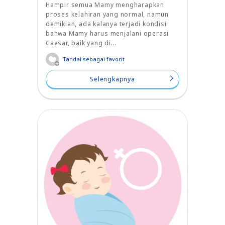
Hampir semua Mamy mengharapkan
proses kelahiran yang normal, namun
demikian, ada kalanya terjadi kondisi
bahwa Mamy harus menjalani operasi
Caesar, baik yang di...
Tandai sebagai favorit
Selengkapnya