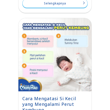
Selengkapnya
Cara Mengatasi Si Kecil
yang Mengalami Perut
Kembung