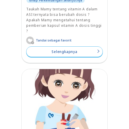
Tahap Perkembangan Selanjutnya
Taukah Mamy tentang vitamin A dalam
ASI ternyata bisa berubah dosis ?
Apakah Mamy mengetahui tentang
pemberian kapsul vitamin A dosis tinggi
?
Tandai sebagai favorit
Selengkapnya