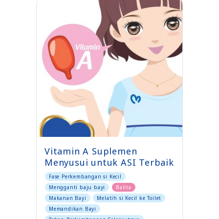
Vitamin A Suplemen
Menyusui untuk ASI Terbaik
Fase Perkembangan si Kecil
Mengganti baju bayi
Balita
Makanan Bayi
Melatih si Kecil ke Toilet
Memandikan Bayi