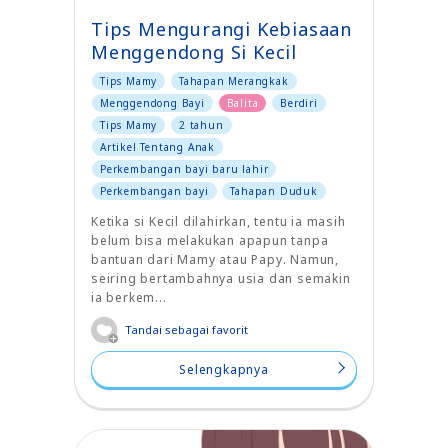
Tips Mengurangi Kebiasaan
Menggendong Si Kecil
Tips Mamy
Tahapan Merangkak
Menggendong Bayi
Balita
Berdiri
Tips Mamy
2 tahun
Artikel Tentang Anak
Perkembangan bayi baru lahir
Perkembangan bayi
Tahapan Duduk
Ketika si Kecil dilahirkan, tentu ia masih
belum bisa melakukan apapun tanpa
bantuan dari Mamy atau Papy. Namun,
seiring bertambahnya usia dan semakin
ia berkem...
Tandai sebagai favorit
Selengkapnya