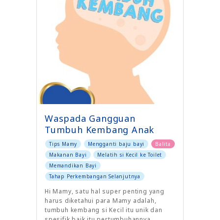
Waspada Gangguan
Tumbuh Kembang Anak
Tips Mamy
Mengganti baju bayi
Balita
Makanan Bayi
Melatih si Kecil ke Toilet
Memandikan Bayi
Tahap Perkembangan Selanjutnya
Hi Mamy, satu hal super penting yang
harus diketahui para Mamy adalah,
tumbuh kembang si Kecil itu unik dan
spesifik baik itu pertumbuhannya