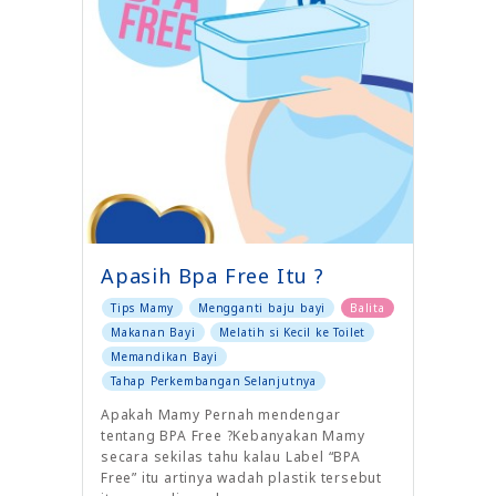
Apasih Bpa Free Itu ?
Tips Mamy
Mengganti baju bayi
Balita
Makanan Bayi
Melatih si Kecil ke Toilet
Memandikan Bayi
Tahap Perkembangan Selanjutnya
Apakah Mamy Pernah mendengar
tentang BPA Free ?Kebanyakan Mamy
secara sekilas tahu kalau Label “BPA
Free” itu artinya wadah plastik tersebut