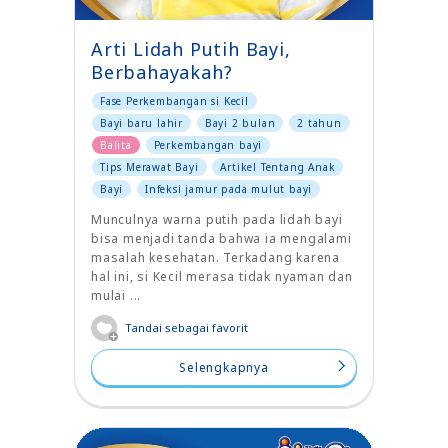
Arti Lidah Putih Bayi,
Berbahayakah?
Fase Perkembangan si Kecil
Bayi baru lahir
Bayi 2 bulan
2 tahun
Balita
Perkembangan bayi
Tips Merawat Bayi
Artikel Tentang Anak
Bayi
Infeksi jamur pada mulut bayi
Munculnya warna putih pada lidah bayi
bisa menjadi tanda bahwa ia mengalami
masalah kesehatan. Terkadang karena
hal ini, si Kecil merasa tidak nyaman dan
mulai ...
Tandai sebagai favorit
Selengkapnya