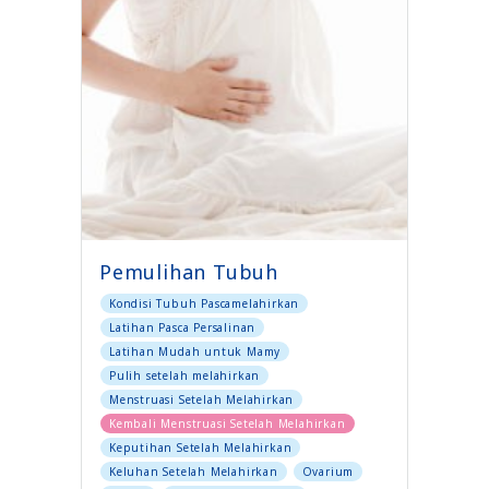
Pemulihan Tubuh
Kondisi Tubuh Pascamelahirkan
Latihan Pasca Persalinan
Latihan Mudah untuk Mamy
Pulih setelah melahirkan
Menstruasi Setelah Melahirkan
Kembali Menstruasi Setelah Melahirkan
Keputihan Setelah Melahirkan
Keluhan Setelah Melahirkan
Ovarium