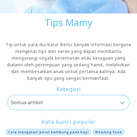
Tips Mamy
Tip untuk para ibu baru! Berisi banyak informasi berguna
mengenai tips dan saran yang dapat membantu
mengurangi segala kecemasan atau keraguan yang
dialami oleh perempuan yang sedang hamil, melahirkan
dan membesarkan anak untuk pertama kalinya. Ada
banyak tips yang sangat bermanfaat.
Kategori
Kata kunci populer
Cara mengatasi perut kembung pada bayi
Weaning Food