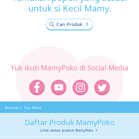
untuk si Kecil Mamy.
Cari Produk
Yuk ikuti MamyPoko di Social Media
Beranda
Tips Mamy
Daftar Produk MamyPoko
Lihat semua produk MamyPoko