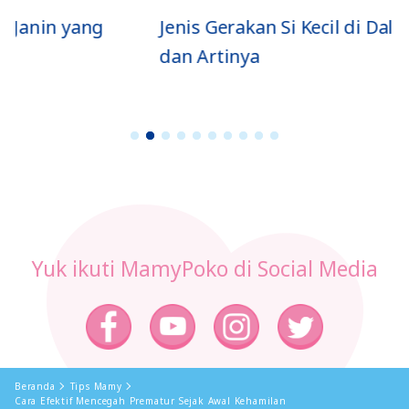
Jenis Gerakan Si Kecil di Dalam Perut
dan Artinya
1
2
3
4
5
6
7
8
9
1
0
Yuk ikuti MamyPoko di Social Media
Beranda
Tips Mamy
Cara Efektif Mencegah Prematur Sejak Awal Kehamilan