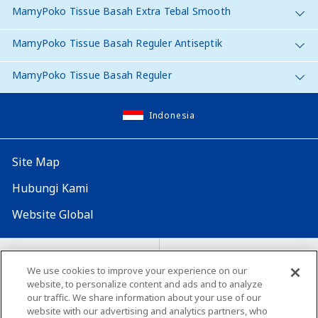
MamyPoko Tissue Basah Extra Tebal Smooth
MamyPoko Tissue Basah Reguler Antiseptik
MamyPoko Tissue Basah Reguler
Indonesia
Site Map
Hubungi Kami
Website Global
Map Situs
Lokasi seluruh dunia
We use cookies to improve your experience on our
Tentang penggunaan situs ini
website, to personalize content and ads and to analyze
Lingkungan yang dianjurkan
our traffic. We share information about your use of our
website with our advertising and analytics partners, who