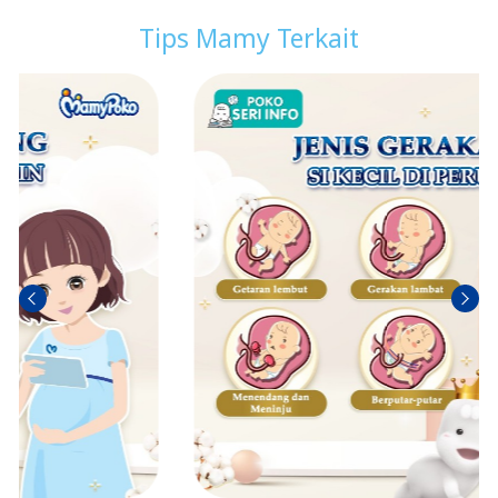
Tips Mamy Terkait
Sebel
Berik
umn
utny
ya
a