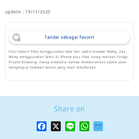
update : 19/11/2025
Tandai sebagai favorit
Fitur Favorit Poko menggunakan data dari cookie browser Mamy, Jika
Mamy menggunakan Safari di iPhone atau iPad, harap matikan fungsi
Private Browsing. Harap diketahui bahwa membersihkan cookie akan
menghapus halaman favorit yang telah didaftarkan.
Share on
F
X
L
W
a
i
h
c
n
a
e
e
t