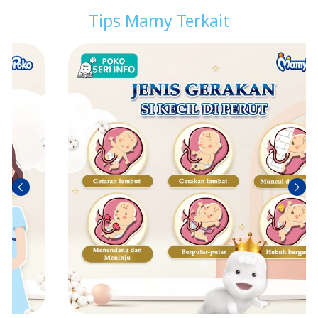
Tips Mamy Terkait
Sebel
Berik
umn
utny
ya
a