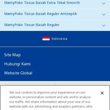
MamyPoko Tissue Basah Extra Tebal Smooth
MamyPoko Tissue Basah Reguler Antiseptik
MamyPoko Tissue Basah Reguler
Indonesia
Site Map
Hubungi Kami
Website Global
Map Situs
Lokasi seluruh dunia
We use cookies to improve your experience on our
Tentang penggunaan situs ini
website, to personalize content and ads and to analyze
Lingkungan yang dianjurkan
our traffic. We share information about your use of our
website with our advertising and analytics partners, who