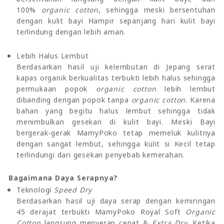
100%
organic cotton
, sehingga meski bersentuhan
dengan kulit bayi Hampir sepanjang hari kulit bayi
terlindung dengan lebih aman.
Lebih Halus Lembut
Berdasarkan hasil uji kelembutan di Jepang serat
kapas organik berkualitas terbukti lebih halus sehingga
permukaan popok
organic cotton
lebih lembut
dibanding dengan popok tanpa
organic cotton
. Karena
bahan yang begitu halus lembut sehingga tidak
menimbulkan gesekan di kulit bayi. Meski Bayi
bergerak-gerak MamyPoko tetap memeluk kulitnya
dengan sangat lembut, sehingga kulit si Kecil tetap
terlindungi dari gesekan penyebab kemerahan.
Bagaimana Daya Serapnya?
Teknologi
Speed Dry
Berdasarkan hasil uji daya serap dengan kemiringan
45 derajat terbukti MamyPoko Royal Soft
Organic
Cotton
langsung menyerap cepat &
Extra Dry
. Ketika