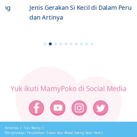
Jenis Gerakan Si Kecil di Dalam Perut
dan Artinya
1
2
3
4
5
6
7
8
9
1
0
Yuk ikuti MamyPoko di Social Media
Beranda
Tips Mamy
Menghadapi Perubahan Emosi dan Mood Swing Saat Hamil