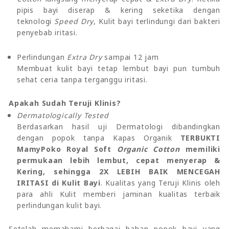
pipis bayi diserap & kering seketika dengan
teknologi
Speed Dry
, Kulit bayi terlindungi dari bakteri
penyebab iritasi.
Perlindungan
Extra Dry
sampai 12 jam
Membuat kulit bayi tetap lembut bayi pun tumbuh
sehat ceria tanpa terganggu iritasi.
Apakah Sudah Teruji Klinis?
Dermatologically Tested
Berdasarkan hasil uji Dermatologi dibandingkan
dengan popok tanpa Kapas Organik
TERBUKTI
MamyPoko Royal Soft
Organic Cotton
memiliki
permukaan lebih lembut, cepat menyerap &
Kering, sehingga 2X LEBIH BAIK MENCEGAH
IRITASI di Kulit Bayi
. Kualitas yang Teruji Klinis oleh
para ahli Kulit memberi jaminan kualitas terbaik
perlindungan kulit bayi.
Setelah memahami berbagai bahan popok bayi yang