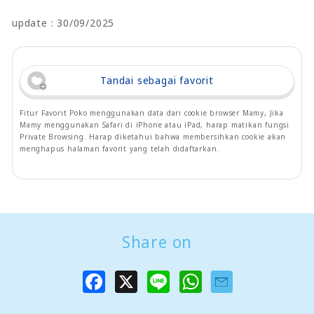
update : 30/09/2025
Tandai sebagai favorit
Fitur Favorit Poko menggunakan data dari cookie browser Mamy, Jika
Mamy menggunakan Safari di iPhone atau iPad, harap matikan fungsi
Private Browsing. Harap diketahui bahwa membersihkan cookie akan
menghapus halaman favorit yang telah didaftarkan.
Share on
F
X
L
W
a
i
h
c
n
a
e
e
t